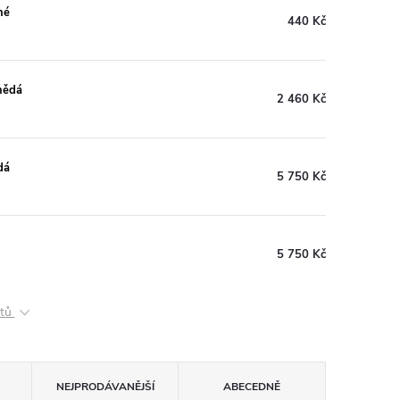
né
440 Kč
nědá
2 460 Kč
dá
5 750 Kč
5 750 Kč
ktů
NEJPRODÁVANĚJŠÍ
ABECEDNĚ