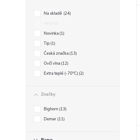
Na skladě
24
Akce
0
Novinka
1
Tip
1
Česká značka
13
Ovčí vlna
12
Extra teplé (-70°C)
2
Značky
Bighorn
13
Demar
11
Barva