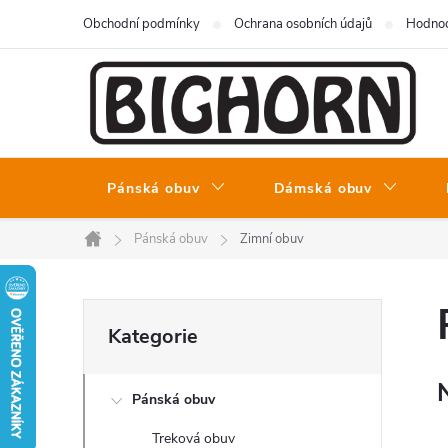
Přejít
Obchodní podmínky
Ochrana osobních údajů
Hodnoc
na
obsah
Pánská obuv
Dámská obuv
Pánská obuv
Zimní obuv
Domů
P
Přeskočit
Kategorie
kategorie
o
Pánská obuv
s
Treková obuv