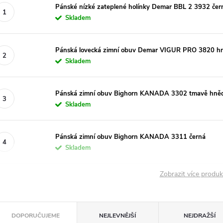
Pánské nízké zateplené holínky Demar BBL 2 3932 čer
Skladem
Pánská lovecká zimní obuv Demar VIGUR PRO 3820 h
Skladem
Pánská zimní obuv Bighorn KANADA 3302 tmavě hně
Skladem
Pánská zimní obuv Bighorn KANADA 3311 černá
Skladem
Zobrazit více produ
Ř
DOPORUČUJEME
NEJLEVNĚJŠÍ
NEJDRAŽŠÍ