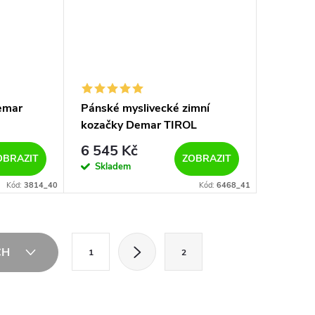
emar
Pánské myslivecké zimní
kozačky Demar TIROL
DELUXE 6468 hnědé
6 545 Kč
OBRAZIT
ZOBRAZIT
Skladem
Kód:
3814_40
Kód:
6468_41
S
CH
1
2
t
r
á