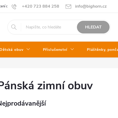
+420 723 884 258
info@bighorn.cz
ení obchodu
Kontakt
HLEDAT
Dětská obuv
Příslušenství
Pláštěnky, ponč
Pánská zimní obuv
Nejprodávanější