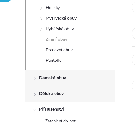
t
Holínky
r
Myslivecká obuv
Rybářská obuv
a
Zimní obuv
n
Pracovní obuv
Pantofle
n
í
Dámská obuv
p
Dětská obuv
a
Příslušenství
Zateplení do bot
n