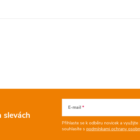
á
d
a
c
p
v
k
E-mail
a slevách
y
Přihlaste se k odběru novicek a využijte
v
souhlasíte s
podmínkami ochrany osobní