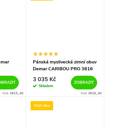
emar
Pánská myslivecká zimní obuv
Demar CARIBOU PRO 3816
hnědá
3 035 Kč
OBRAZIT
ZOBRAZIT
Skladem
Kód:
3815_40
Kód:
3816_40
Ovčí vlna