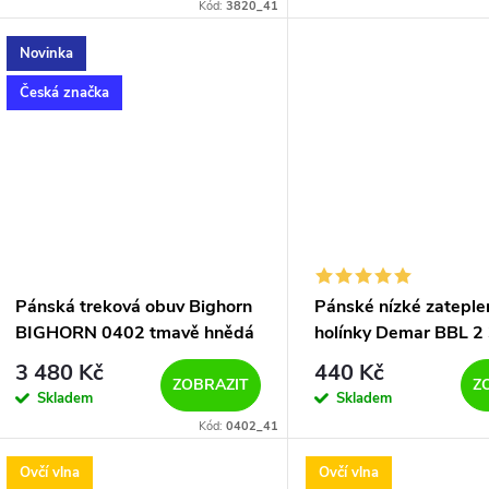
o
Kód:
3820_41
u
d
Novinka
k
Česká značka
u
t
k
ů
t
ů
Pánská treková obuv Bighorn
Pánské nízké zateple
BIGHORN 0402 tmavě hnědá
holínky Demar BBL 2
černé
3 480 Kč
440 Kč
ZOBRAZIT
Z
Skladem
Skladem
Kód:
0402_41
Ovčí vlna
Ovčí vlna