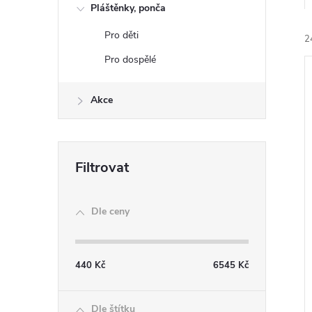
e
Pláštěnky, ponča
Pro děti
2
l
Pro dospělé
Akce
í
i
Dle ceny
440
Kč
6545
Kč
Dle štítku