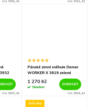
Kód:
3302_41
Kód:
3311_41
né
Pánské zimní sněhule Demar
 3932
WORKER X 3819 zelené
1 270 Kč
OBRAZIT
ZOBRAZIT
Skladem
Kód:
3932_41
Kód:
3819_41
Ovčí vlna