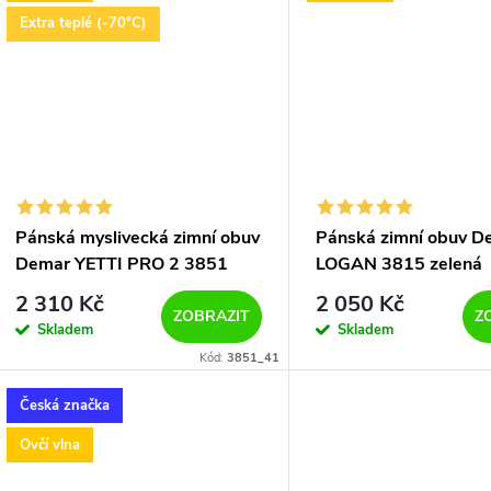
Extra teplé (-70°C)
Pánská myslivecká zimní obuv
Pánská zimní obuv D
Demar YETTI PRO 2 3851
LOGAN 3815 zelená
hnědá
2 310 Kč
2 050 Kč
ZOBRAZIT
Z
Skladem
Skladem
Kód:
3851_41
Česká značka
Ovčí vlna