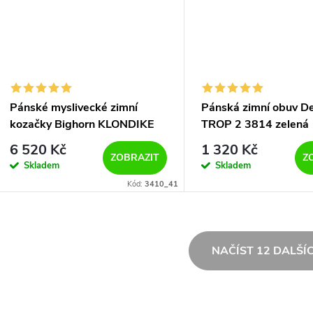
Pánské myslivecké zimní
Pánská zimní obuv D
kozačky Bighorn KLONDIKE
TROP 2 3814 zelená
3410 hnědé
6 520 Kč
1 320 Kč
ZOBRAZIT
Z
Skladem
Skladem
Kód:
3410_41
O
NAČÍST 12 DALŠÍ
v