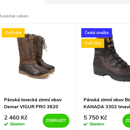
a
4
položek celkem
z
V
Ovčí vlna
Česká značka
e
ý
Ovčí vlna
n
p
p
s
r
p
Pánská lovecká zimní obuv
Pánská zimní obuv B
o
Demar VIGUR PRO 3820
KANADA 3302 tmavě
r
hnědá
2 460 Kč
5 750 Kč
d
ZOBRAZIT
Z
Skladem
Skladem