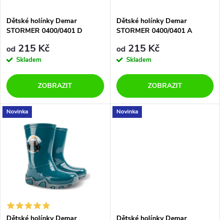
í
s
p
Dětské holínky Demar
Dětské holínky Demar
STORMER 0400/0401 D
STORMER 0400/0401 A
p
modré
světlemodré
r
215 Kč
215 Kč
od
od
r
Skladem
Skladem
o
o
ZOBRAZIT
ZOBRAZIT
d
d
Novinka
Novinka
u
u
k
k
t
t
ů
ů
Dětské holínky Demar
Dětské holínky Demar