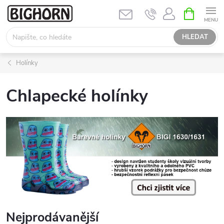
Přejít
NÁKUPNÍ
KOŠÍK
na
obsah
HLEDAT
Holínky
Chlapecké holínky
Nejprodávanější