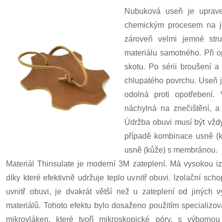
Nubuková useň je upraven
chemickým procesem na j
zároveň velmi jemné stru
materiálu samotného. Při o
skotu. Po sérii broušení 
chlupatého povrchu. Useň j
odolná proti opotřebení.
náchylná na znečištění, a
Údržba obuvi musí být vžd
případě kombinace usně (k
usně (kůže) s membránou.
Materiál Thinsulate je moderní 3M zateplení. Má vysokou iz
díky které efektivně udržuje teplo uvnitř obuvi. Izolační scho
uvnitř obuvi, je dvakrát větší než u zateplení od jiných v
materiálů. Tohoto efektu bylo dosaženo použitím specializo
mikrovláken, které tvoří mikroskopické póry, s výbornou