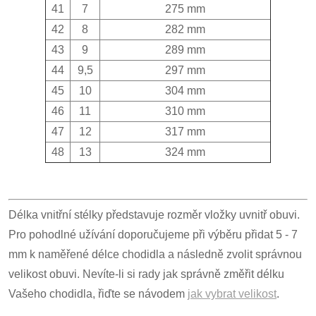
41
7
275 mm
42
8
282 mm
43
9
289 mm
44
9,5
297 mm
45
10
304 mm
46
11
310 mm
47
12
317 mm
48
13
324 mm
Délka vnitřní stélky představuje rozměr vložky uvnitř obuvi.
Pro pohodlné užívání doporučujeme při výběru přidat 5 - 7
mm k naměřené délce chodidla a následně zvolit správnou
velikost obuvi. Nevíte-li si rady jak správně změřit délku
Vašeho chodidla, řiďte se návodem
jak vybrat velikost
.