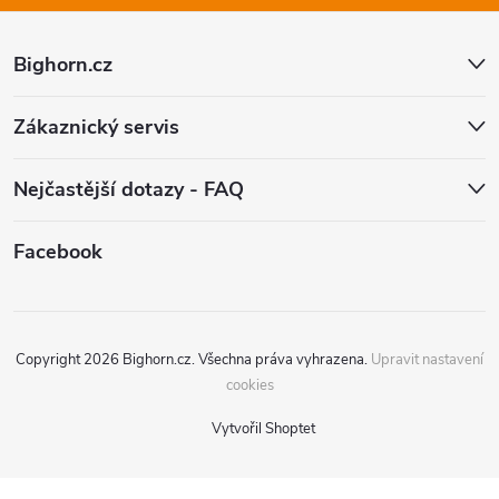
t
Bighorn.cz
í
Zákaznický servis
Nejčastější dotazy - FAQ
Facebook
Copyright 2026
Bighorn.cz
. Všechna práva vyhrazena.
Upravit nastavení
cookies
Vytvořil Shoptet