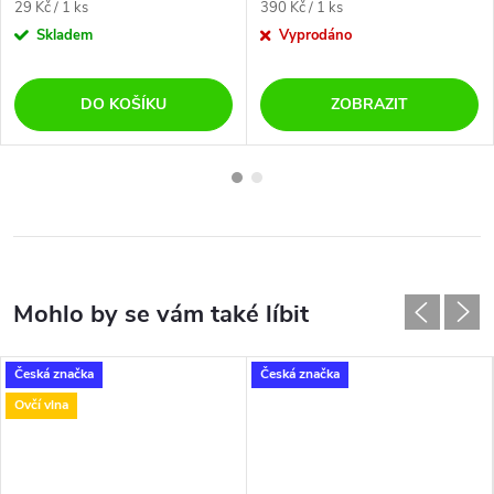
Měrná
Měrná
29 Kč / 1 ks
390 Kč / 1 ks
cena:
cena:
Skladem
Vyprodáno
DO KOŠÍKU
ZOBRAZIT
Česká značka
Česká značka
Ovčí vlna