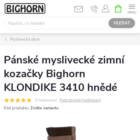
Přejít
NÁKUPNÍ
KOŠÍK
na
obsah
HLEDAT
Myslivecká obuv
Pánské myslivecké zimní
kozačky Bighorn
KLONDIKE 3410 hnědé
2 hodnocení
Podrobnosti hodnocení
Kód produktu:
Zvolte variantu