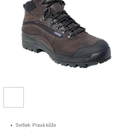
Svršek: P
ravá kůže