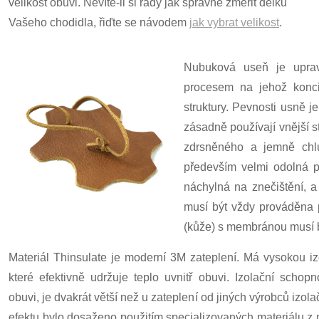
velikost obuvi. Nevíte-li si rady jak správně změřit délku
Vašeho chodidla, řiďte se návodem
jak vybrat velikost
.
Nubuková useň je uprav
procesem na jehož konc
struktury. Pevnosti usně 
zásadně používají vnější s
zdrsněného a jemně chlu
především velmi odolná pr
náchylná na znečištění, a
musí být vždy prováděna 
(kůže) s membránou musí b
Materiál Thinsulate je moderní 3M zateplení. Má vysokou iz
které efektivně udržuje teplo uvnitř obuvi. Izolační schopn
obuvi, je dvakrát větší než u zateplení od jiných výrobců izol
efektu bylo dosaženo použitím specializovaných materiálu z m