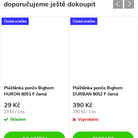
doporučujeme ještě dokoupit
Česká značka
Česká značka
Pláštěnka pončo Bighorn
Pláštěnka pončo Bighorn
HURON 8051 F černá
DURBAN 8052 F černá
29 Kč
390 Kč
Měrná
Měrná
29 Kč / 1 ks
390 Kč / 1 ks
cena:
cena:
Skladem
Vyprodáno