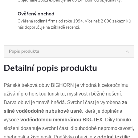
Objednané zboží expedujeme do 24 hodin od objednávky.
Ověřený obchod
Ověřená rodinná firma od roku 1994. Více než 2 000 zákazníků
nás doporučuje na základě recenzí.
Popis produktu
Detailní popis produktu
Pánská treková obuv BIGHORN je vhodná k celoročnímu
užívání pro horskou turistiku, myslivost i běžné nošení.
Barva obuvi je tmavě hnědá. Svrchní část je vyrobena
ze
silné voděodolné nubukové usně
, která je doplněna
vysoce
voděodolnou membránou
BIG-TEX
. Díky tomuto
složení dosahuje svrchní část dlouhodobé nepromokavosti,
ohebnosti a životnosti. Podšívka obuvi je
z odolné textilie,