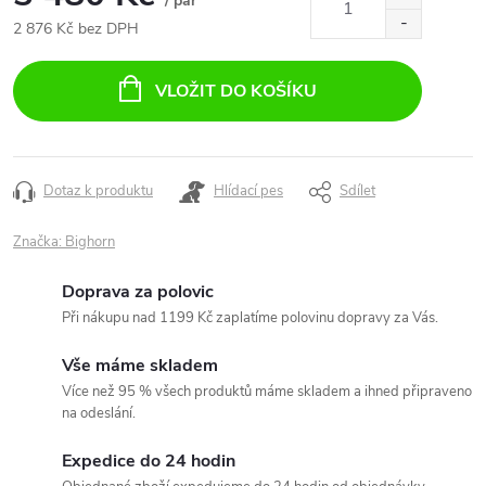
/ pár
2 876 Kč bez DPH
Měrná
cena:
VLOŽIT DO KOŠÍKU
Dotaz k produktu
Hlídací pes
Sdílet
Značka:
Bighorn
Doprava za polovic
Při nákupu nad 1199 Kč zaplatíme polovinu dopravy za Vás.
Vše máme skladem
Více než 95 % všech produktů máme skladem a ihned připraveno
na odeslání.
Expedice do 24 hodin