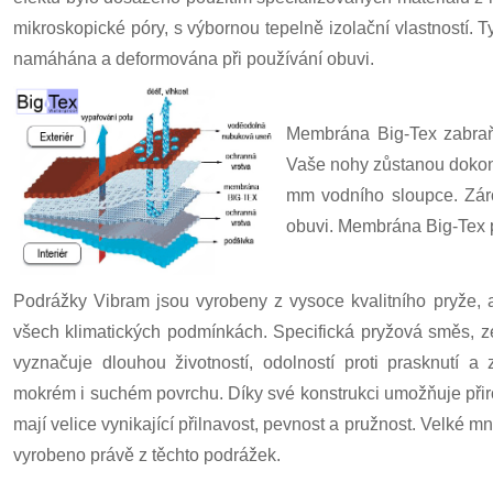
mikroskopické póry, s výbornou tepelně izolační vlastností. 
namáhána a deformována při používání obuvi.
Membrána Big-Tex zabraňu
Vaše nohy zůstanou dokona
mm vodního sloupce. Záro
obuvi. Membrána Big-Tex p
Podrážky Vibram jsou vyrobeny z vysoce kvalitního pryže, a
všech klimatických podmínkách. Specifická pryžová směs, z
vyznačuje dlouhou životností, odolností proti prasknutí a
mokrém i suchém povrchu. Díky své konstrukci umožňuje přir
mají velice vynikající přilnavost, pevnost a pružnost. Velké m
vyrobeno právě z těchto podrážek.