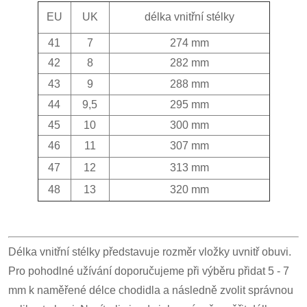
EU
UK
délka vnitřní stélky
41
7
274 mm
42
8
282 mm
43
9
288 mm
44
9,5
295 mm
45
10
300 mm
46
11
307 mm
47
12
313 mm
48
13
320 mm
Délka vnitřní stélky představuje rozměr vložky uvnitř obuvi.
Pro pohodlné užívání doporučujeme při výběru přidat 5 - 7
mm k naměřené délce chodidla a následně zvolit správnou