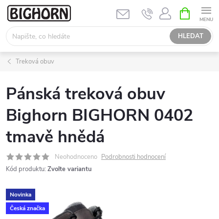
Přejít
NÁKUPNÍ
KOŠÍK
na
obsah
HLEDAT
Treková obuv
Pánská treková obuv
Bighorn BIGHORN 0402
tmavě hnědá
Neohodnoceno
Podrobnosti hodnocení
Kód produktu:
Zvolte variantu
Novinka
Česká značka