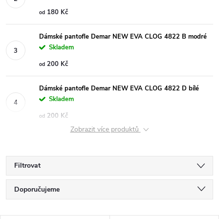
180 Kč
od
Dámské pantofle Demar NEW EVA CLOG 4822 B modré
Skladem
200 Kč
od
Dámské pantofle Demar NEW EVA CLOG 4822 D bílé
Skladem
200 Kč
od
Zobrazit více produktů
Filtrovat
Ř
Doporučujeme
a
Nejlevnější