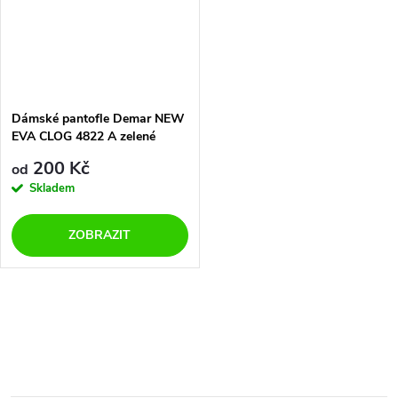
Dámské pantofle Demar NEW
EVA CLOG 4822 A zelené
200 Kč
od
Skladem
ZOBRAZIT
O
v
l