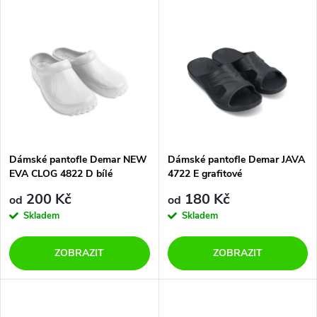
V
Nejdražší
z
ý
Nejprodávanější
e
p
Abecedně
n
i
í
s
p
Dámské pantofle Demar NEW
Dámské pantofle Demar JAVA
EVA CLOG 4822 D bílé
4722 E grafitové
p
r
200 Kč
180 Kč
od
od
r
Skladem
Skladem
o
o
ZOBRAZIT
ZOBRAZIT
d
d
u