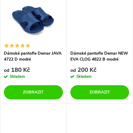
u
k
k
t
t
ů
ů
Dámské pantofle Demar JAVA
Dámské pantofle Demar NEW
4722 D modré
EVA CLOG 4822 B modré
180 Kč
200 Kč
od
od
Skladem
Skladem
ZOBRAZIT
ZOBRAZIT