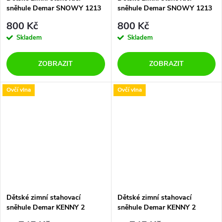
sněhule Demar SNOWY 1213
sněhule Demar SNOWY 1213
A modré
B černé
800 Kč
800 Kč
Skladem
Skladem
ZOBRAZIT
ZOBRAZIT
Ovčí vlna
Ovčí vlna
Dětské zimní stahovací
Dětské zimní stahovací
sněhule Demar KENNY 2
sněhule Demar KENNY 2
1502/1532 NF světlemodré
1502/1532 ND zelené