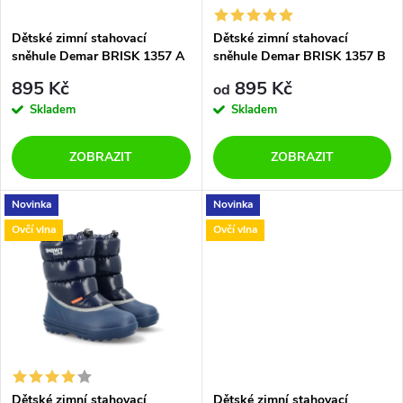
í
s
p
Dětské zimní stahovací
Dětské zimní stahovací
sněhule Demar BRISK 1357 A
sněhule Demar BRISK 1357 B
p
světlemodré
šedé
r
895 Kč
895 Kč
od
r
Skladem
Skladem
o
o
ZOBRAZIT
ZOBRAZIT
d
d
Novinka
Novinka
u
Ovčí vlna
Ovčí vlna
u
k
k
t
t
ů
ů
Dětské zimní stahovací
Dětské zimní stahovací