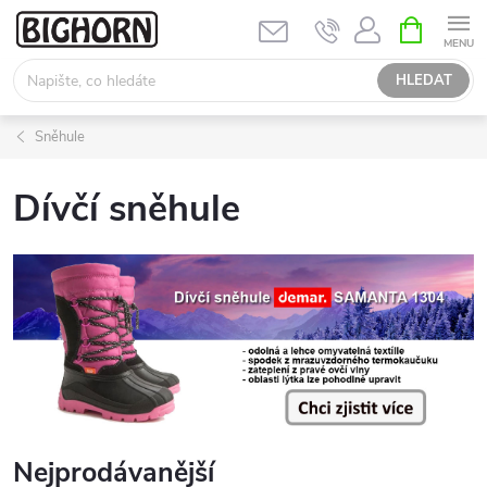
Přejít
NÁKUPNÍ
KOŠÍK
na
obsah
HLEDAT
Sněhule
Dívčí sněhule
Nejprodávanější