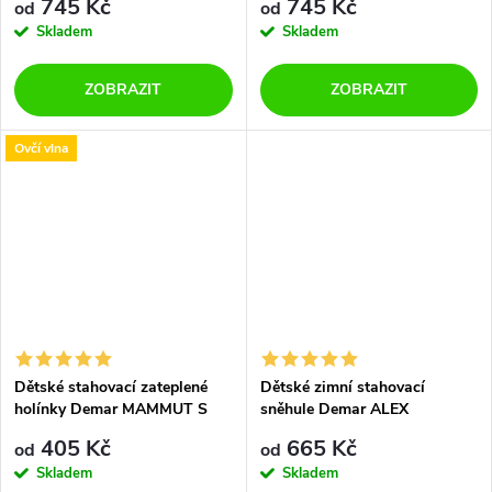
745 Kč
745 Kč
od
od
Skladem
Skladem
ZOBRAZIT
ZOBRAZIT
Ovčí vlna
Dětské stahovací zateplené
Dětské zimní stahovací
holínky Demar MAMMUT S
sněhule Demar ALEX
0300 C stříbrné
1200/1201 F růžové
405 Kč
665 Kč
od
od
Skladem
Skladem