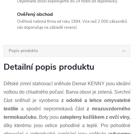
Objednané zboží expedujeme do 24 hodin od objednávky.
Ověřený obchod
Ověřená rodinná firma od roku 1994. Více než 2 000 zákazníků
nás doporučuje na základě recenzí.
Popis produktu
Detailní popis produktu
Dětské zimní stahovací sněhule Demar KENNY jsou ideální
volbou do chladného počasí. Barva obuvi je zelená. Svrchní
část sněhulí je vyrobena
z odolné a lehce omyvatelné
textilie
a spodní nepromokavá část
z mrazuvzdorného
termokaučuku.
Boty jsou
zatepleny kožíškem z ovčí vlny,
díky kterému jsou velice pohodlné a teplé. Pro pohodlné
obouvání a jednoduché zapínání jsou sněhule
vybaveny