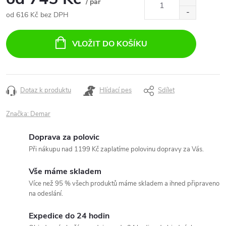
/ pár
od
616 Kč
bez DPH
Měrná
cena:
VLOŽIT DO KOŠÍKU
Dotaz k produktu
Hlídací pes
Sdílet
Značka:
Demar
Doprava za polovic
Při nákupu nad 1199 Kč zaplatíme polovinu dopravy za Vás.
Vše máme skladem
Více než 95 % všech produktů máme skladem a ihned připraveno
na odeslání.
Expedice do 24 hodin