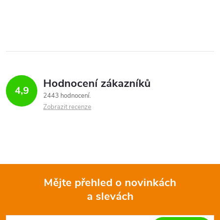
Hodnocení zákazníků
4,9
2443 hodnocení
Zobrazit recenze
Mějte přehled o novinkách
a slevách
Z