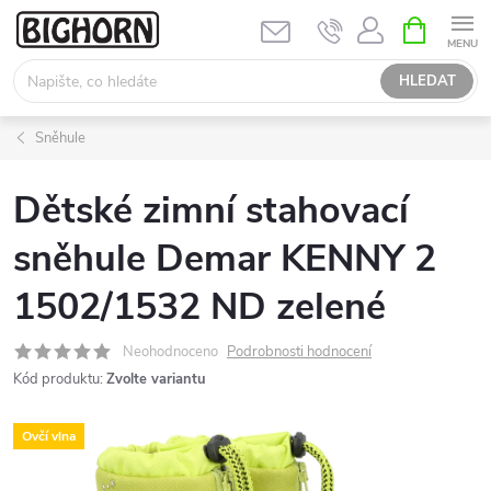
Přejít
NÁKUPNÍ
KOŠÍK
na
obsah
HLEDAT
Sněhule
Dětské zimní stahovací
sněhule Demar KENNY 2
1502/1532 ND zelené
Neohodnoceno
Podrobnosti hodnocení
Kód produktu:
Zvolte variantu
Ovčí vlna