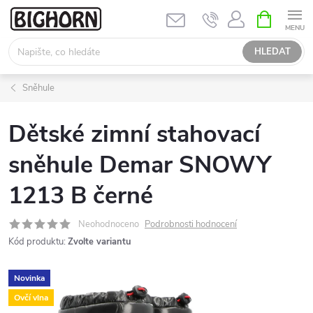
Přejít
NÁKUPNÍ
KOŠÍK
na
obsah
HLEDAT
Sněhule
Dětské zimní stahovací
sněhule Demar SNOWY
1213 B černé
Neohodnoceno
Podrobnosti hodnocení
Kód produktu:
Zvolte variantu
Novinka
Ovčí vlna