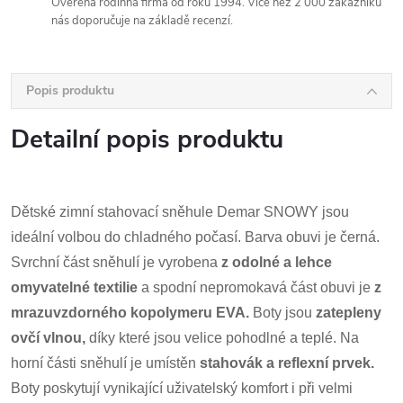
Ověřená rodinná firma od roku 1994. Více než 2 000 zákazníků
nás doporučuje na základě recenzí.
Popis produktu
Detailní popis produktu
Dětské zimní stahovací sněhule Demar SNOWY jsou
ideální volbou do chladného počasí. Barva obuvi je černá.
Svrchní část sněhulí je vyrobena
z odolné a lehce
omyvatelné textilie
a spodní nepromokavá část obuvi je
z
mrazuvzdorného kopolymeru EVA.
Boty jsou
zatepleny
ovčí vlnou,
díky které jsou velice pohodlné a teplé. Na
horní části sněhulí je umístěn
stahovák a reflexní prvek.
Boty poskytují vynikající uživatelský komfort i při velmi