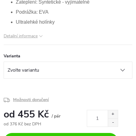
Zateplení: Syntetické - vyjímatelné
Podrážka: EVA
Ultralehké holínky
Detailní informace
Varianta
Možnosti doručení
od
455 Kč
/ pár
od
376 Kč
bez DPH
Měrná