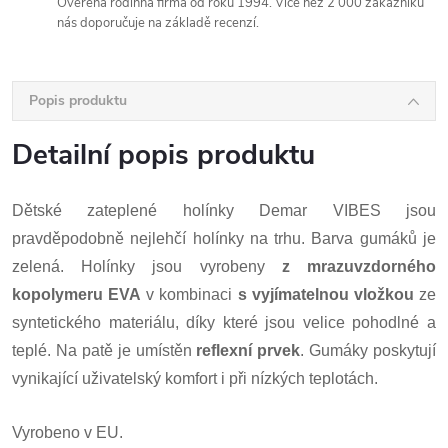
Ověřená rodinná firma od roku 1994. Více než 2 000 zákazníků
nás doporučuje na základě recenzí.
Popis produktu
Detailní popis produktu
Dětské zateplené holínky Demar VIBES jsou
pravděpodobně nejlehčí holínky na trhu. Barva gumáků je
zelená. Holínky jsou vyrobeny
z mrazuvzdorného
kopolymeru EVA
v kombinaci
s vyjímatelnou vložkou
ze
syntetického materiálu, díky které jsou velice pohodlné a
teplé. Na patě je umístěn
reflexní prvek
. Gumáky poskytují
vynikající uživatelský komfort i při nízkých teplotách.
Vyrobeno v EU.