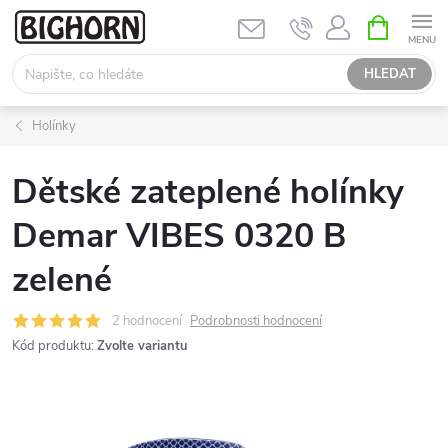
Přejít
NÁKUPNÍ
KOŠÍK
na
obsah
HLEDAT
Holínky
Dětské zateplené holínky
Demar VIBES 0320 B
zelené
2 hodnocení
Podrobnosti hodnocení
Kód produktu:
Zvolte variantu