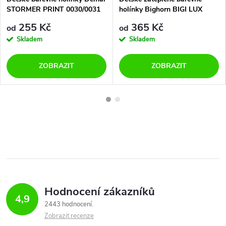
STORMER PRINT 0030/0031
holínky Bighorn BIGI LUX
B krokodýl
1532/1533 A fingers
255 Kč
365 Kč
od
od
Skladem
Skladem
ZOBRAZIT
ZOBRAZIT
Hodnocení zákazníků
4,9
2443 hodnocení
Zobrazit recenze