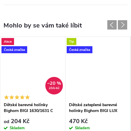
Akce
Tip
Česká značka
Česká značka
–20 %
255 Kč
Dětské barevné holínky
Dětské zateplené barevné
Bighorn BIGI 1630/1631 C
holínky Bighorn BIGI LUX
klobouček
1532 D Miner
204 Kč
470 Kč
od
Skladem
Skladem