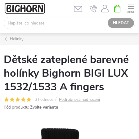
Přejít
NÁKUPNÍ
KOŠÍK
na
obsah
HLEDAT
Holínky
Dětské zateplené barevné
holínky Bighorn BIGI LUX
1532/1533 A fingers
3 hodnocení
Podrobnosti hodnocení
Kód produktu:
Zvolte variantu