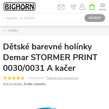
Přejít
NÁKUPNÍ
KOŠÍK
na
obsah
HLEDAT
Holínky
Dětské barevné holínky
Demar STORMER PRINT
0030/0031 A kačer
1 hodnocení
Podrobnosti hodnocení
Kód produktu:
Zvolte variantu