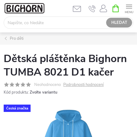
Přejít
NÁKUPNÍ
KOŠÍK
na
obsah
HLEDAT
Pro děti
Dětská pláštěnka Bighorn
TUMBA 8021 D1 kačer
Neohodnoceno
Podrobnosti hodnocení
Kód produktu:
Zvolte variantu
Česká značka