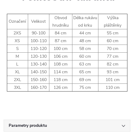
Obvod
Délka rukávu
Výška
Označení
Velikost
hrudníku
od krku
pláštěnky
2XS
90-100
84 cm
44 cm
55 cm
XS
100-110
87 cm
48 cm
60 cm
S
110-120
100 cm
58 cm
70 cm
M
120-130
106 cm
60 cm
77 cm
L
130-140
108 cm
63 cm
82 cm
XL
140-150
114 cm
65 cm
93 cm
2XL
150-160
118 cm
69 cm
101 cm
3XL
160-170
126 cm
75 cm
110 cm
Parametry produktu