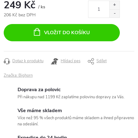
249 Kč
/ ks
206 Kč bez DPH
Měrná
cena:
VLOŽIT DO KOŠÍKU
Dotaz k produktu
Hlídací pes
Sdílet
Značka:
Bighorn
Doprava za polovic
Při nákupu nad 1199 Kč zaplatíme polovinu dopravy za Vás.
Vše máme skladem
Více než 95 % všech produktů máme skladem a ihned připraveno
na odeslání.
Expedice do 24 hodin