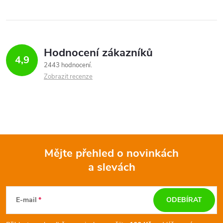
Hodnocení zákazníků
4,9
2443 hodnocení
Zobrazit recenze
Mějte přehled o novinkách
a slevách
Z
á
E-mail
ODEBÍRAT