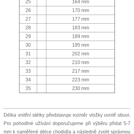
25
164 mm
26
170 mm
27
177 mm
28
183 mm
29
189 mm
30
195 mm
31
202 mm
32
210 mm
33
217 mm
34
223 mm
35
230 mm
Délka vnitřní stélky představuje rozměr vložky uvnitř obuvi.
Pro pohodlné užívání doporučujeme při výběru přidat 5-7
mm k naměřené délce chodidla a následně zvolit správnou