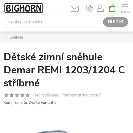
Přejít
NÁKUPNÍ
KOŠÍK
na
obsah
HLEDAT
Sněhule
Dětské zimní sněhule
Demar REMI 1203/1204 C
stříbrné
Neohodnoceno
Podrobnosti hodnocení
Kód produktu:
Zvolte variantu