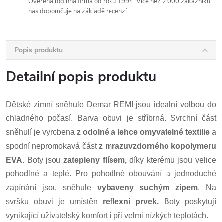
Ověřená rodinná firma od roku 1994. Více než 2 000 zákazníků
nás doporučuje na základě recenzí.
Popis produktu
Detailní popis produktu
Dětské zimní sněhule Demar REMI jsou ideální volbou do
chladného počasí. Barva obuvi je stříbrná. Svrchní část
sněhulí je vyrobena
z odolné a lehce omyvatelné textilie
a
spodní nepromokavá část
z mrazuvzdorného kopolymeru
EVA.
Boty jsou
zatepleny flísem,
díky kterému jsou velice
pohodlné a teplé. Pro pohodlné obouvání a jednoduché
zapínání jsou sněhule
vybaveny suchým zipem
. Na
svršku obuvi je umístěn
reflexní prvek.
Boty poskytují
vynikající uživatelský komfort i při velmi nízkých teplotách.