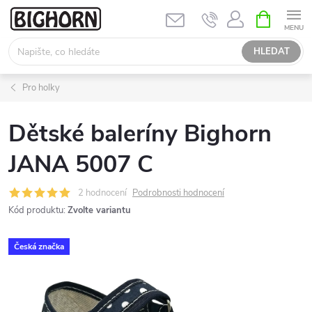
Přejít
NÁKUPNÍ
KOŠÍK
na
obsah
HLEDAT
Pro holky
Dětské baleríny Bighorn
JANA 5007 C
2 hodnocení
Podrobnosti hodnocení
Kód produktu:
Zvolte variantu
Česká značka