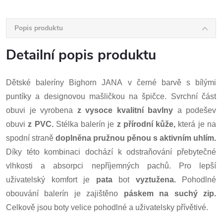
Popis produktu
Detailní popis produktu
Dětské baleríny Bighorn JANA v černé barvě s bílými
puntíky a designovou mašličkou na špičce. Svrchní část
obuvi je vyrobena
z vysoce kvalitní bavlny
a podešev
obuvi
z PVC.
Stélka balerín je
z přírodní kůže,
která je na
spodní straně
doplněna pružnou pěnou s aktivním uhlím.
Díky této kombinaci dochází k odstraňování přebytečné
vlhkosti a absorpci nepříjemných pachů. Pro lepší
uživatelský komfort je
pata
bot
vyztužena.
Pohodlné
obouvání balerín je zajištěno
páskem na suchý zip.
Celkově jsou boty velice pohodlné a uživatelsky přívětivé.