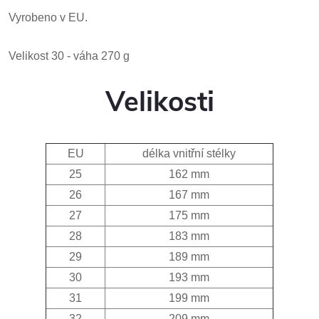
Vyrobeno v EU.
Velikost 30 - váha 270 g
Velikosti
EU
délka vnitřní stélky
25
162 mm
26
167 mm
27
175 mm
28
183 mm
29
189 mm
30
193 mm
31
199 mm
32
209 mm