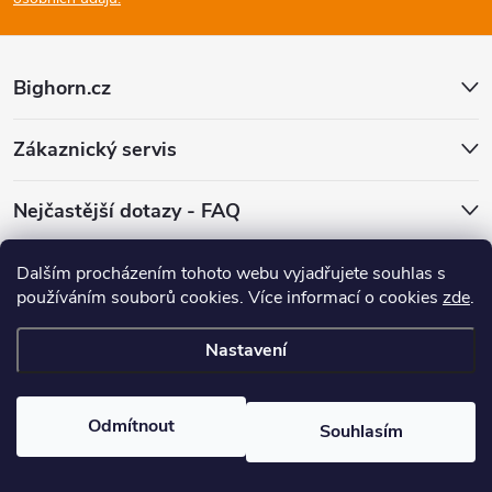
a
t
Bighorn.cz
í
Zákaznický servis
Nejčastější dotazy - FAQ
Facebook
Dalším procházením tohoto webu vyjadřujete souhlas s
používáním souborů cookies.
Více informací o cookies
zde
.
Nastavení
Copyright 2026
Bighorn.cz
. Všechna práva vyhrazena.
Upravit nastavení
cookies
Odmítnout
Souhlasím
Vytvořil Shoptet