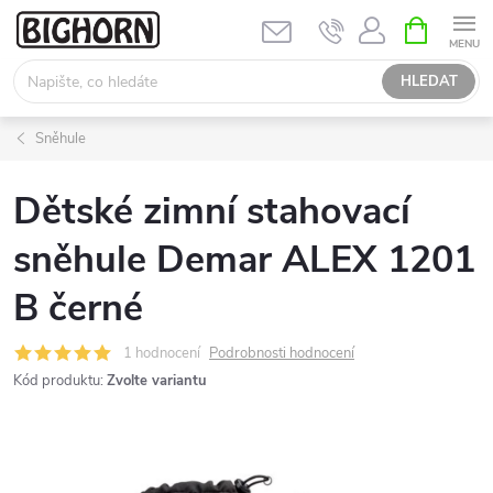
Přejít
NÁKUPNÍ
KOŠÍK
na
obsah
HLEDAT
Sněhule
Dětské zimní stahovací
sněhule Demar ALEX 1201
B černé
1 hodnocení
Podrobnosti hodnocení
Kód produktu:
Zvolte variantu