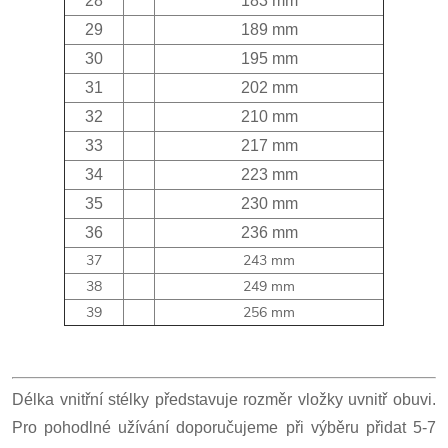
28
183 mm
29
189 mm
30
195 mm
31
202 mm
32
210 mm
33
217 mm
34
223 mm
35
230 mm
36
236 mm
37
243 mm
38
249 mm
39
256 mm
Délka vnitřní stélky představuje rozměr vložky uvnitř obuvi.
Pro pohodlné užívání doporučujeme při výběru přidat 5-7