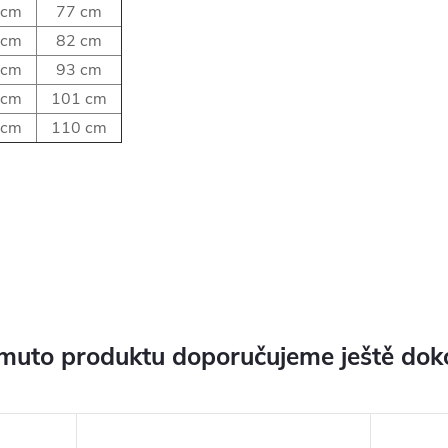
 cm
77 cm
 cm
82 cm
 cm
93 cm
 cm
101 cm
 cm
110 cm
muto produktu doporučujeme ještě dok