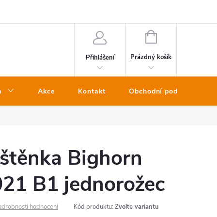
NÁKUPNÍ
KOŠÍK
Prázdný košík
Přihlášení
a
Akce
Kontakt
Obchodní podmínky
áštěnka Bighorn
1 B1 jednorožec
odrobnosti hodnocení
Kód produktu:
Zvolte variantu