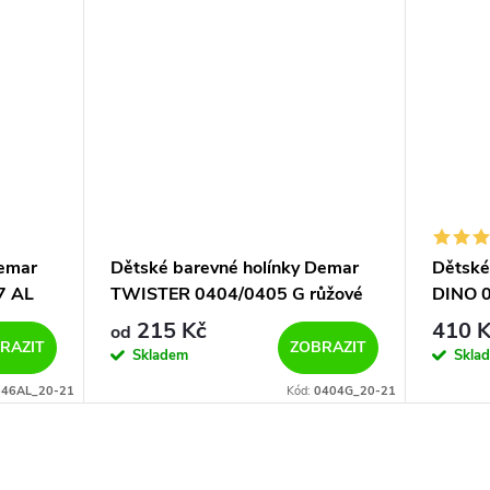
Demar
Dětské barevné holínky Demar
Dětské
7 AL
TWISTER 0404/0405 G růžové
DINO 0
215 Kč
410 K
od
RAZIT
ZOBRAZIT
Skladem
Skla
46AL_20-21
Kód:
0404G_20-21