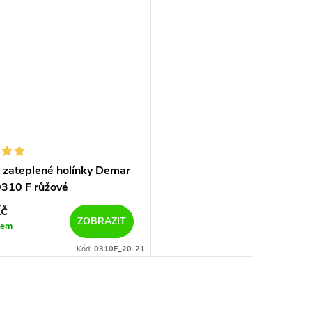
 zateplené holínky Demar
310 F růžové
č
ZOBRAZIT
dem
Kód:
0310F_20-21