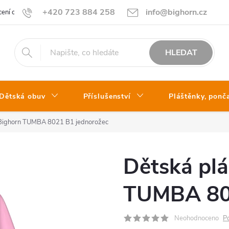
+420 723 884 258
info@bighorn.cz
ení obchodu
Kontakt
HLEDAT
Dětská obuv
Příslušenství
Pláštěnky, ponč
 Bighorn TUMBA 8021 B1 jednorožec
Dětská pl
TUMBA 802
Neohodnoceno
P