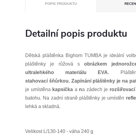
POPIS PRODUKTU
RECEN
Detailní popis produktu
Dětská pláštěnka Bighorn TUMBA je ideální volb
pláštěnky je růžová s
obrázkem jednorožc
ultralehkého materiálu EVA.
Pláš
stahovací šňůrkou.
Zapínání pláštěnky je na pa
je umístěna
kapsička
a
n
a zádech je
rozšiřovací
batohu. Na zadní straně pláštěnky je umístěn
refl
lehká a skladná.
Velikost L/130-140 - váha 240 g