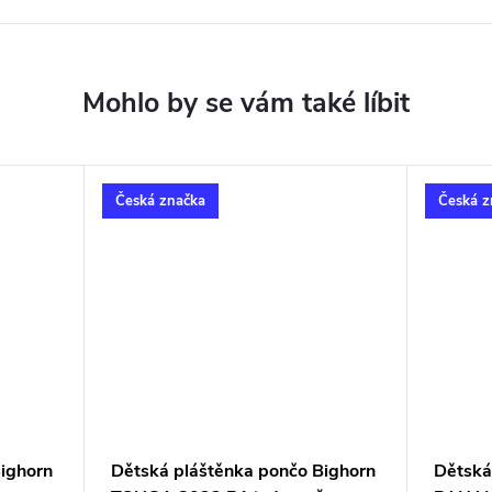
Česká značka
Česká z
ighorn
Dětská pláštěnka pončo Bighorn
Dětská