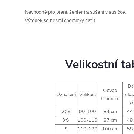
Nevhodné pro praní, žehlení a sušení v sušičce.
Výrobek se nesmí chemicky čistit.
Velikostní t
Dé
Obvod
Označení
Velikost
ruká
hrudníku
kr
2XS
90-100
84 cm
44
XS
100-110
87 cm
48
S
110-120
100 cm
58