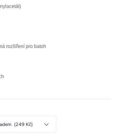
nylacetát)
á rozšíření pro batoh
ch