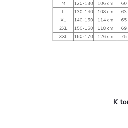
M
120-130
106 cm
60
L
130-140
108 cm
63
XL
140-150
114 cm
65
2XL
150-160
118 cm
69
3XL
160-170
126 cm
75
K to