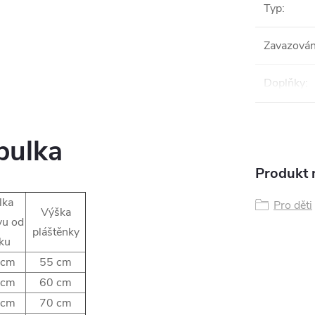
Typ
:
Zavazován
Doplňky
:
abulka
Produkt n
lka
Pro děti
Výška
vu od
pláštěnky
ku
 cm
55 cm
 cm
60 cm
 cm
70 cm