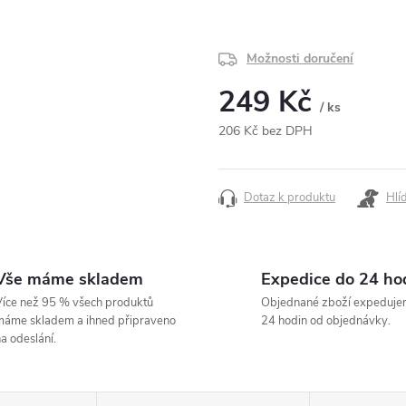
Možnosti doručení
249 Kč
/ ks
206 Kč bez DPH
Měrná
cena:
Dotaz k produktu
Hlí
Vše máme skladem
Expedice do 24 ho
íce než 95 % všech produktů
Objednané zboží expeduje
áme skladem a ihned připraveno
24 hodin od objednávky.
a odeslání.