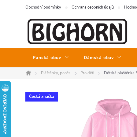
Přejít
Obchodní podmínky
Ochrana osobních údajů
Hodnoc
na
obsah
Pánská obuv
Dámská obuv
Pláštěnky, ponča
Pro děti
Dětská pláštěnka
Domů
Česká značka