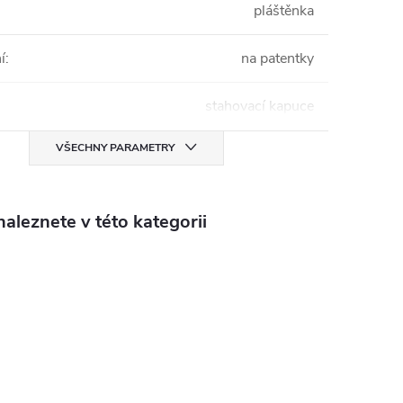
pláštěnka
í
:
na patentky
stahovací kapuce
VŠECHNY PARAMETRY
aleznete v této kategorii