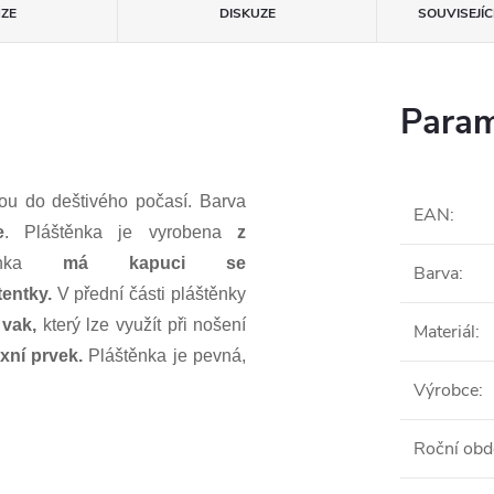
ZE
DISKUZE
SOUVISEJÍ
Param
ou do deštivého počasí. Barva
EAN
:
e
. Pláštěnka je vyrobena
z
těnka
má kapuci se
Barva
:
tentky.
V přední části pláštěnky
 vak
,
který lze využít při nošení
Materiál
:
exní prvek.
Pláštěnka je pevná,
Výrobce
:
Roční obd