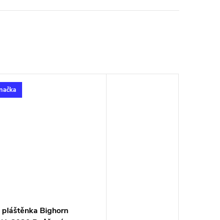
načka
 pláštěnka Bighorn