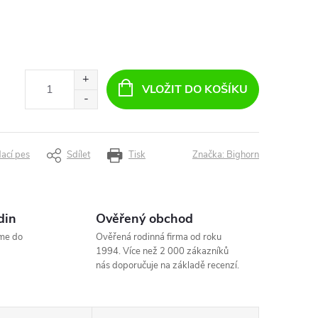
VLOŽIT DO KOŠÍKU
dací pes
Sdílet
Tisk
Značka:
Bighorn
din
Ověřený obchod
me do
Ověřená rodinná firma od roku
1994. Více než 2 000 zákazníků
nás doporučuje na základě recenzí.