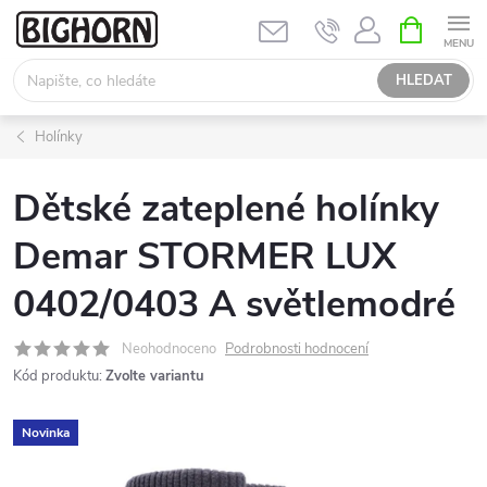
Přejít
NÁKUPNÍ
KOŠÍK
na
obsah
HLEDAT
Holínky
Dětské zateplené holínky
Demar STORMER LUX
0402/0403 A světlemodré
Neohodnoceno
Podrobnosti hodnocení
Kód produktu:
Zvolte variantu
Novinka