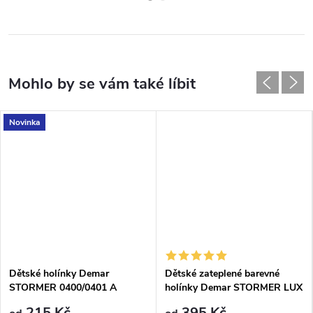
Novinka
Dětské holínky Demar
Dětské zateplené barevné
STORMER 0400/0401 A
holínky Demar STORMER LUX
světlemodré
PRINT 0032/0033 T kosmos
215 Kč
395 Kč