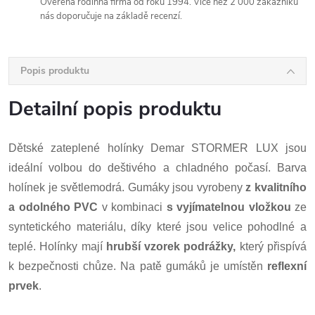
Ověřená rodinná firma od roku 1994. Více než 2 000 zákazníků
nás doporučuje na základě recenzí.
Popis produktu
Detailní popis produktu
Dětské zateplené holínky Demar STORMER LUX jsou
ideální volbou do deštivého a chladného počasí. Barva
holínek je světlemodrá. Gumáky jsou vyrobeny
z kvalitního
a odolného PVC
v kombinaci
s vyjímatelnou vložkou
ze
syntetického materiálu, díky které jsou velice pohodlné a
teplé. Holínky mají
hrubší vzorek podrážky,
který přispívá
k bezpečnosti chůze. Na patě gumáků je umístěn
reflexní
prvek
.