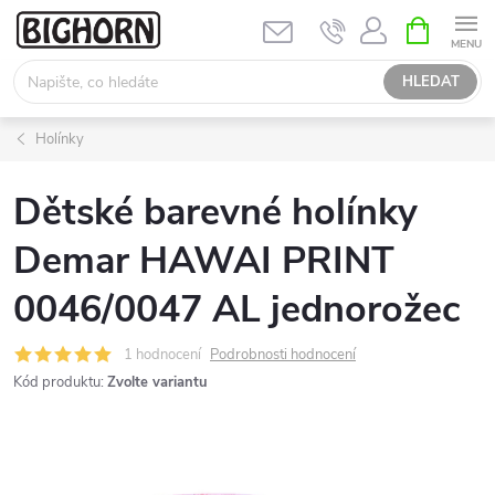
Přejít
NÁKUPNÍ
KOŠÍK
na
obsah
HLEDAT
Holínky
Dětské barevné holínky
Demar HAWAI PRINT
0046/0047 AL jednorožec
1 hodnocení
Podrobnosti hodnocení
Kód produktu:
Zvolte variantu