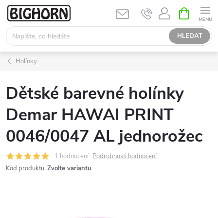
Přejít
NÁKUPNÍ
KOŠÍK
na
obsah
HLEDAT
Holínky
Dětské barevné holínky
Demar HAWAI PRINT
0046/0047 AL jednorožec
1 hodnocení
Podrobnosti hodnocení
Kód produktu:
Zvolte variantu