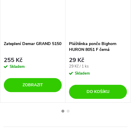
Zateplení Demar GRAND 5150
Pláštěnka pončo Bighorn
HURON 8051 F černá
255 Kč
29 Kč
Měrná
29 Kč / 1 ks
Skladem
cena:
Skladem
ZOBRAZIT
DO KOŠÍKU