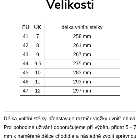
Velikosti
EU
UK
délka vnitřní stélky
41
7
258 mm
42
8
261 mm
43
9
267 mm
44
9,5
275 mm
45
10
283 mm
46
11
293 mm
47
12
297 mm
Délka vnitřní stélky představuje rozměr vložky uvnitř obuvi.
Pro pohodlné užívání doporučujeme při výběru přidat 5 - 7
mm k naměřené délce chodidla a následně zvolit správnou