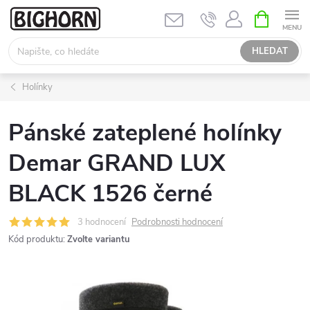
Přejít
NÁKUPNÍ
KOŠÍK
na
obsah
HLEDAT
Holínky
Pánské zateplené holínky
Demar GRAND LUX
BLACK 1526 černé
3 hodnocení
Podrobnosti hodnocení
Kód produktu:
Zvolte variantu