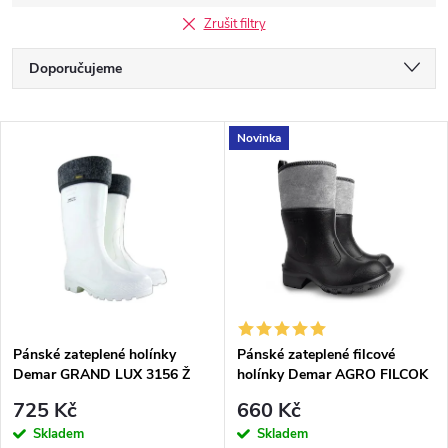
Zrušit filtry
Ř
Doporučujeme
a
Nejlevnější
V
Novinka
Nejdražší
z
ý
Nejprodávanější
e
p
Abecedně
n
i
í
s
p
Pánské zateplené holínky
Pánské zateplené filcové
Demar GRAND LUX 3156 Ž
holínky Demar AGRO FILCOK
p
bílé
3920 černé
r
725 Kč
660 Kč
r
Skladem
Skladem