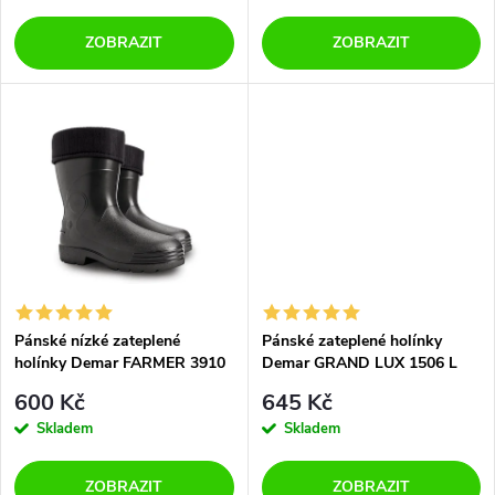
o
o
ZOBRAZIT
ZOBRAZIT
d
d
u
u
k
k
t
t
ů
ů
Pánské nízké zateplené
Pánské zateplené holínky
holínky Demar FARMER 3910
Demar GRAND LUX 1506 L
A černé
zelené
600 Kč
645 Kč
Skladem
Skladem
ZOBRAZIT
ZOBRAZIT