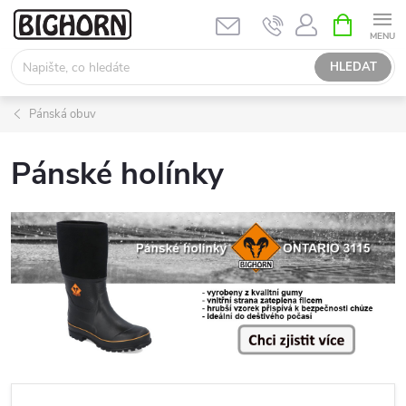
Přejít
NÁKUPNÍ
KOŠÍK
na
obsah
HLEDAT
Pánská obuv
Pánské holínky