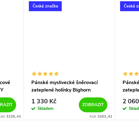
Česká značka
Česká z
lcové
Pánské myslivecké šněrovací
Pánské
KY
zateplené holínky Bighorn
zatepl
DAKOTA FUR 3263 zelené
Bigho
1 330 Kč
2 060
zelené
RAZIT
ZOBRAZIT
Skladem
Skla
Kód:
3228_41
Kód:
3263_41