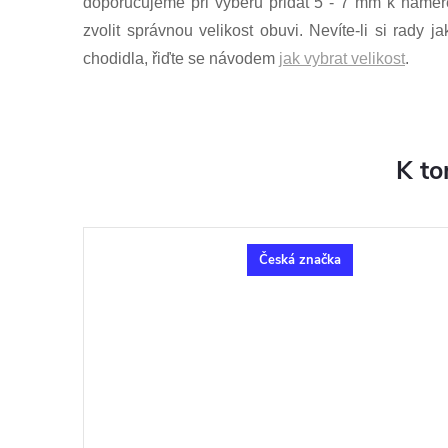
doporučujeme při výběru přidat 5 - 7 mm k naměř
zvolit správnou velikost obuvi. Nevíte-li si rady 
chodidla, řiďte se návodem
jak vybrat velikost
.
K to
Česká značka