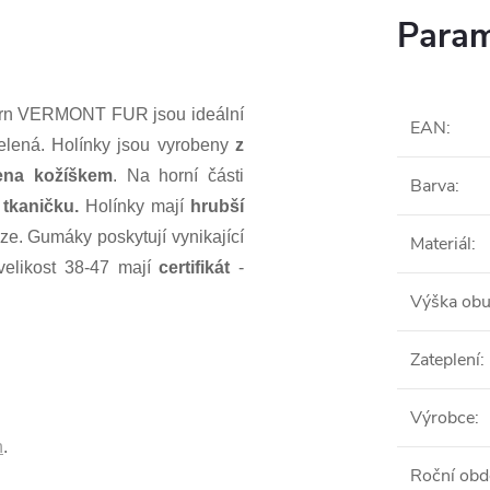
Param
horn VERMONT FUR jsou ideální
EAN
:
elená. Holínky jsou vyrobeny
z
lena kožíškem
. Na horní části
Barva
:
tkaničku.
Holínky mají
hrubší
ůze. Gumáky poskytují vynikající
Materiál
:
velikost 38-47 mají
certifikát
-
Výška obu
Zateplení
:
Výrobce
:
n
.
Roční obd