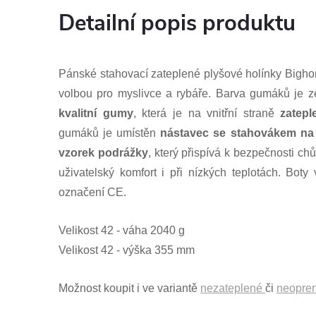
Detailní popis produktu
Pánské stahovací zateplené plyšové holínky Big
volbou pro myslivce a rybáře. Barva gumáků je z
kvalitní gumy
, která je na vnitřní straně
zatep
gumáků je umístěn
nástavec se stahovákem na 
vzorek podrážky
, který přispívá k bezpečnosti ch
uživatelský komfort i při nízkých teplotách.
Boty 
označení CE.
Velikost 42 - váha 2040 g
Velikost 42 - výška 355 mm
Možnost koupit i ve variantě
nezateplené
či
neopre