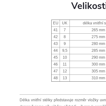
Velikost
EU
UK
délka vnitřní 
41
7
265 mm
42
8
275 mm
43
9
280 mm
44
9,5
285 mm
45
10
290 mm
46
11
300 mm
47
12
305 mm
48
13
310 mm
Délka vnitřní stélky představuje rozměr vložky uvn