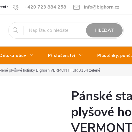
+420 723 884 258
info@bighorn.cz
ení obchodu
Kontakt
HLEDAT
Dětská obuv
Příslušenství
Pláštěnky, ponč
eplené plyšové holínky Bighorn VERMONT FUR 3154 zelené
Pánské sta
plyšové ho
VERMONT 