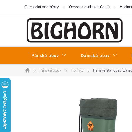
Přejít
Obchodní podmínky
Ochrana osobních údajů
Hodnoc
na
obsah
Pánská obuv
Dámská obuv
Pánská obuv
Holínky
Pánské stahovací zat
Domů