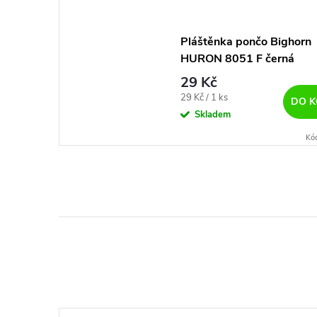
Pláštěnka pončo Bighorn
HURON 8051 F černá
29 Kč
Měrná
29 Kč / 1 ks
DO K
cena:
Skladem
Kó