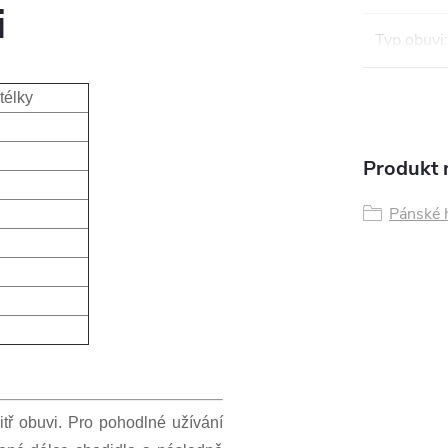
i
Typ obuvi
:
stélky
Produkt n
Pánské 
itř obuvi. Pro pohodlné užívání