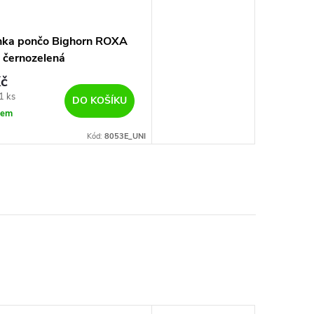
nka pončo Bighorn ROXA
 černozelená
č
1 ks
DO KOŠÍKU
dem
Kód:
8053E_UNI