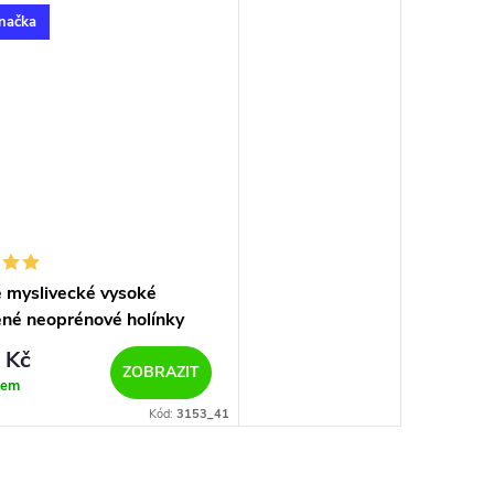
načka
 myslivecké vysoké
ené neoprénové holínky
rn LABRADOR NEO 3153
 Kč
ZOBRAZIT
dem
Kód:
3153_41