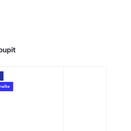
oupit
načka