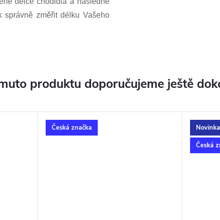
ené délce chodidla a následně
jak správně změřit délku Vašeho
muto produktu doporučujeme ještě dok
Česká značka
Novinka
Česká z