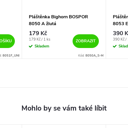
Pláštěnka Bighorn BOSPOR
Pláště
8050 A žlutá
8053 E
179 Kč
390 K
Měrná
Měrná
179 Kč / 1 ks
390 Kč / 
OŠÍKU
ZOBRAZIT
cena:
cena:
Skladem
Skla
d:
8051F_UNI
Kód:
8050A_S-M