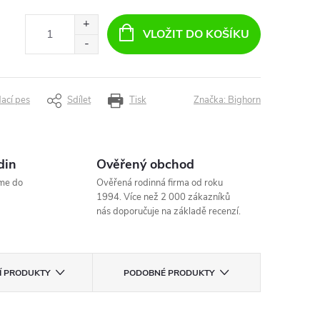
VLOŽIT DO KOŠÍKU
dací pes
Sdílet
Tisk
Značka:
Bighorn
din
Ověřený obchod
me do
Ověřená rodinná firma od roku
1994. Více než 2 000 zákazníků
nás doporučuje na základě recenzí.
CÍ PRODUKTY
PODOBNÉ PRODUKTY