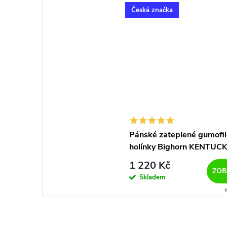
Česká značka
Pánské zateplené gumofi
holínky Bighorn KENTUC
3228 zelené
1 220 Kč
ZOB
Skladem