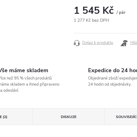
1 545 Kč
/ pár
1 277 Kč bez DPH
Měrná
cena:
Dotaz k produktu
Hlí
Vše máme skladem
Expedice do 24 ho
íce než 95 % všech produktů
Objednané zboží expeduje
áme skladem a ihned připraveno
24 hodin od objednávky.
a odeslání.
 (2)
DISKUZE
SOUVISEJÍ