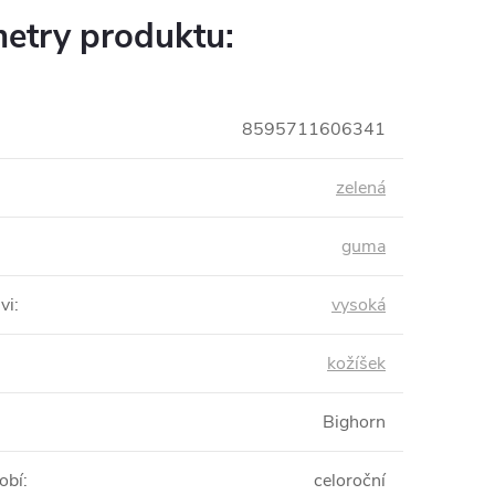
etry produktu:
8595711606341
zelená
guma
vi
:
vysoká
kožíšek
Bighorn
obí
:
celoroční