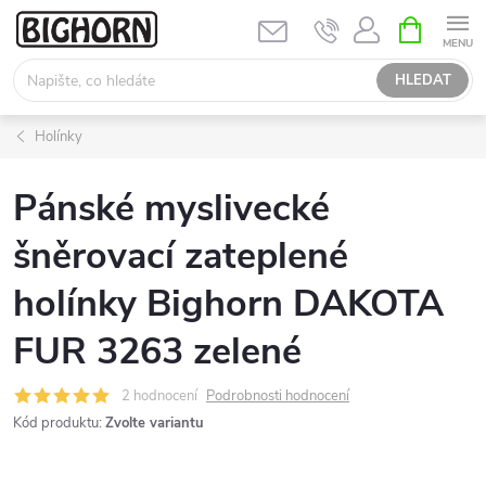
Přejít
NÁKUPNÍ
KOŠÍK
na
obsah
HLEDAT
Holínky
Pánské myslivecké
šněrovací zateplené
holínky Bighorn DAKOTA
FUR 3263 zelené
2 hodnocení
Podrobnosti hodnocení
Kód produktu:
Zvolte variantu