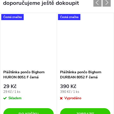
doporučujeme ještě dokoupit
Česká značka
Česká značka
Pláštěnka pončo Bighorn
Pláštěnka pončo Bighorn
HURON 8051 F černá
DURBAN 8052 F černá
29 Kč
390 Kč
Měrná
Měrná
29 Kč / 1 ks
390 Kč / 1 ks
cena:
cena:
Skladem
Vyprodáno