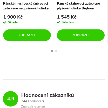
Pánské myslivecké šněrovací
Pánské stahovací zateplené
zateplené neoprénové holínky
plyšové holínky Bighorn
Bighorn MONTANA 3151
VERMONT FUR 3154 zelené
1 900 Kč
1 545 Kč
zelené
Skladem
Skladem
ZOBRAZIT
ZOBRAZIT
Hodnocení zákazníků
4,9
2443 hodnocení
Zobrazit recenze