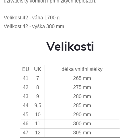
uživatelský komfort i při nízkých teplotách.
Velikost 42 - váha 1700 g
Velikost 42 - výška 380 mm
Velikosti
EU
UK
délka vnitřní stélky
41
7
265 mm
42
8
275 mm
43
9
280 mm
44
9,5
285 mm
45
10
290 mm
46
11
300 mm
47
12
305 mm