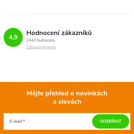
Hodnocení zákazníků
4,9
2443 hodnocení
Zobrazit recenze
Mějte přehled o novinkách
a slevách
Z
á
E-mail
ODEBÍRAT