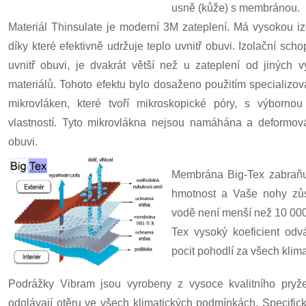
usně (kůže) s membránou.
Materiál Thinsulate je moderní 3M zateplení. Má vysokou iz
díky které efektivně udržuje teplo uvnitř obuvi. Izolační scho
uvnitř obuvi, je dvakrát větší než u zateplení od jiných v
materiálů. Tohoto efektu bylo dosaženo použitím specializov
mikrovláken, které tvoří mikroskopické póry, s výbornou
vlastností. Tyto mikrovlákna nejsou namáhána a deformov
obuvi.
Membrána Big-Tex zabraňuj
hmotnost a Vaše nohy zůst
vodě není menší než 10 00
Tex vysoký koeficient od
pocit pohodlí za všech klim
Podrážky Vibram jsou vyrobeny z vysoce kvalitního pryž
odolávají otěru ve všech klimatických podmínkách. Specific