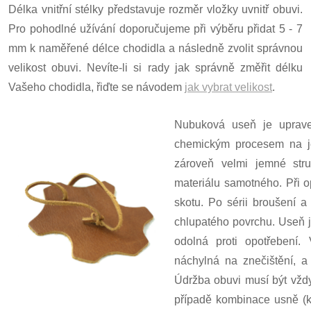
Délka vnitřní stélky představuje rozměr vložky uvnitř obuvi.
Pro pohodlné užívání doporučujeme při výběru přidat 5 - 7
mm k naměřené délce chodidla a následně zvolit správnou
velikost obuvi. Nevíte-li si rady jak správně změřit délku
Vašeho chodidla, řiďte se návodem
jak vybrat velikost
.
Nubuková useň je upraven
chemickým procesem na j
zároveň velmi jemné stru
materiálu samotného. Při o
skotu. Po sérii broušení 
chlupatého povrchu. Useň j
odolná proti opotřebení.
náchylná na znečištění, a
Údržba obuvi musí být vžd
případě kombinace usně (k