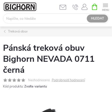
Přejít
NÁKUPNÍ
KOŠÍK
na
obsah
HLEDAT
Treková obuv
Pánská treková obuv
Bighorn NEVADA 0711
černá
Neohodnoceno
Podrobnosti hodnocení
Kód produktu:
Zvolte variantu