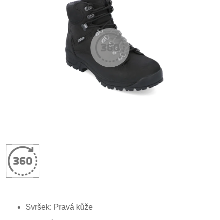
Svršek: P
ravá kůže