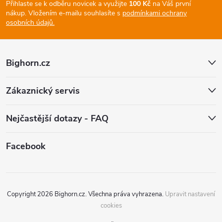
p
Přihlaste se k odběru novicek a využijte
100 Kč
na Váš první
nákup.
Vložením e-mailu souhlasíte s
podmínkami ochrany
a
osobních údajů.
t
Bighorn.cz
í
Zákaznický servis
Nejčastější dotazy - FAQ
Facebook
Copyright 2026
Bighorn.cz
. Všechna práva vyhrazena.
Upravit nastavení
cookies