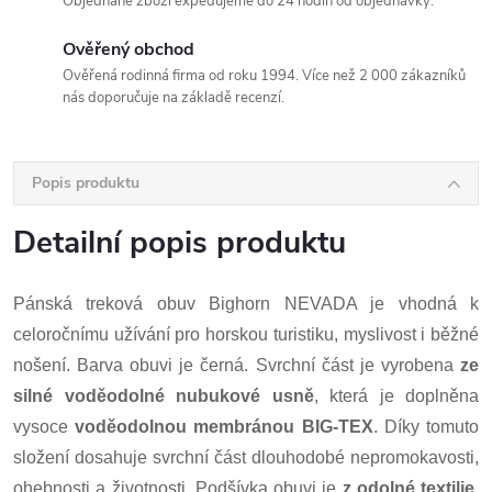
Objednané zboží expedujeme do 24 hodin od objednávky.
Ověřený obchod
Ověřená rodinná firma od roku 1994. Více než 2 000 zákazníků
nás doporučuje na základě recenzí.
Popis produktu
Detailní popis produktu
Pánská treková obuv Bighorn NEVADA je vhodná k
celoročnímu užívání pro horskou turistiku, myslivost i běžné
nošení. Barva obuvi je černá. Svrchní část je vyrobena
ze
silné voděodolné nubukové usně
, která je doplněna
vysoce
voděodolnou membránou
BIG-TEX
. Díky tomuto
složení dosahuje svrchní část dlouhodobé nepromokavosti,
ohebnosti a životnosti. Podšívka obuvi je
z odolné textilie
,