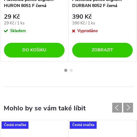
HURON 8051 F černá
DURBAN 8052 F černá
29 Kč
390 Kč
Měrná
Měrná
29 Kč / 1 ks
390 Kč / 1 ks
cena:
cena:
Skladem
Vyprodáno
DO KOŠÍKU
ZOBRAZIT
Česká značka
Česká značka