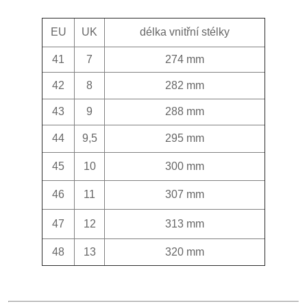
EU
UK
délka vnitřní stélky
41
7
274 mm
42
8
282 mm
43
9
288 mm
44
9,5
295 mm
45
10
300 mm
46
11
307 mm
47
12
313 mm
48
13
320 mm