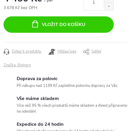
/ pár
3 678 Kč bez DPH
Měrná
cena:
VLOŽIT DO KOŠÍKU
Dotaz k produktu
Hlídací pes
Sdílet
Značka:
Bighorn
Doprava za polovic
Při nákupu nad 1199 Kč zaplatíme polovinu dopravy za Vás.
Vše máme skladem
Více než 95 % všech produktů máme skladem a ihned připraveno
na odeslání.
Expedice do 24 hodin