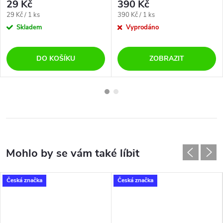
29 Kč
390 Kč
Měrná
Měrná
29 Kč / 1 ks
390 Kč / 1 ks
cena:
cena:
Skladem
Vyprodáno
DO KOŠÍKU
ZOBRAZIT
Česká značka
Česká značka