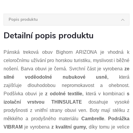
Popis produktu
Detailní popis produktu
Pánská treková obuv Bighorn ARIZONA je vhodná k
celoročnímu užívání pro horskou turistiku, myslivost i běžné
nošení. Barva obuvi je černá. Svrchní část je vyrobena
ze
silné voděodolné nubukové usně
,
která
zajišťuje dlouhodobou nepromokavost a ohebnost.
Podšívka obuvi je
z odolné textilie,
která v kombinaci
s
izolační vrstvou
THINSULATE
dosahuje vysoké
prodyšnosti z vnitřní strany obuvi ven. Boty mají stélku z
měkkého a prodyšného materiálu
Cambrelle
.
Podrážka
VIBRAM
je vyrobena
z kvalitní gumy,
díky tomu je velice