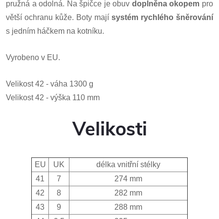
pružná a odolná.
Na špičce je obuv
doplněna okopem
pro
větší ochranu kůže.
Boty mají
systém rychlého šněrování
s jedním háčkem na kotníku.
Vyrobeno v EU.
Velikost 42 - váha 1300 g
Velikost 42 - výška 110 mm
Velikosti
EU
UK
délka vnitřní stélky
41
7
274 mm
42
8
282 mm
43
9
288 mm