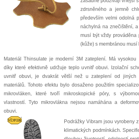
zásadně používají vnější s
zdrsněného a jemně chlu
především velmi odolná pr
náchylná na znečištění, a
musí být vždy prováděna 
(kůže) s membránou musí b
Materiál Thinsulate je moderní 3M zateplení. Má vysokou 
díky které efektivně udržuje teplo uvnitř obuvi. Izolační sc
uvnitř obuvi, je dvakrát větší než u zateplení od jiných
materiálů. Tohoto efektu bylo dosaženo použitím specializ
mikrovláken, které tvoří mikroskopické póry, s výborno
vlastností. Tyto mikrovlákna nejsou namáhána a deformo
obuvi.
Podrážky Vibram jsou vyrobeny z 
klimatických podmínkách. Specif
dlouhou životností, odolností pr