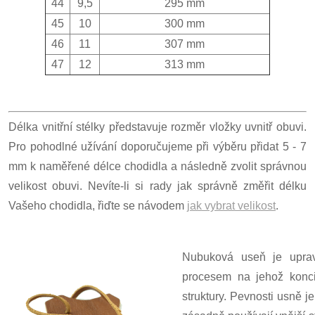
44
9,5
295 mm
45
10
300 mm
46
11
307 mm
47
12
313 mm
Délka vnitřní stélky představuje rozměr vložky uvnitř obuvi.
Pro pohodlné užívání doporučujeme při výběru přidat 5 - 7
mm k naměřené délce chodidla a následně zvolit správnou
velikost obuvi. Nevíte-li si rady jak správně změřit délku
Vašeho chodidla, řiďte se návodem
jak vybrat velikost
.
Nubuková useň je uprav
procesem na jehož konc
struktury. Pevnosti usně 