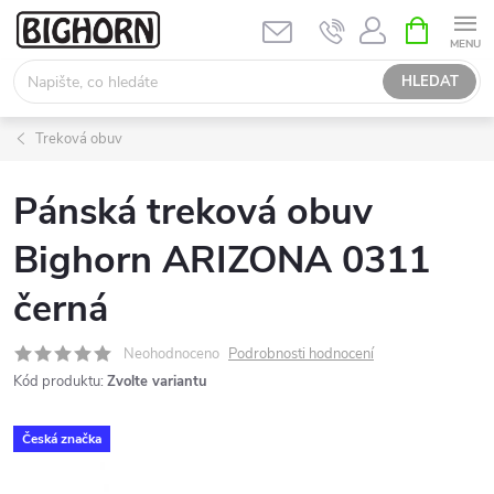
Přejít
NÁKUPNÍ
KOŠÍK
na
obsah
HLEDAT
Treková obuv
Pánská treková obuv
Bighorn ARIZONA 0311
černá
Neohodnoceno
Podrobnosti hodnocení
Kód produktu:
Zvolte variantu
Česká značka