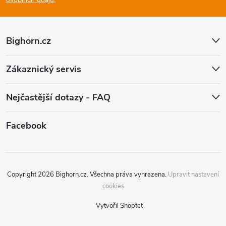
a
t
Bighorn.cz
í
Zákaznický servis
Nejčastější dotazy - FAQ
Facebook
Copyright 2026
Bighorn.cz
. Všechna práva vyhrazena.
Upravit nastavení
cookies
Vytvořil Shoptet