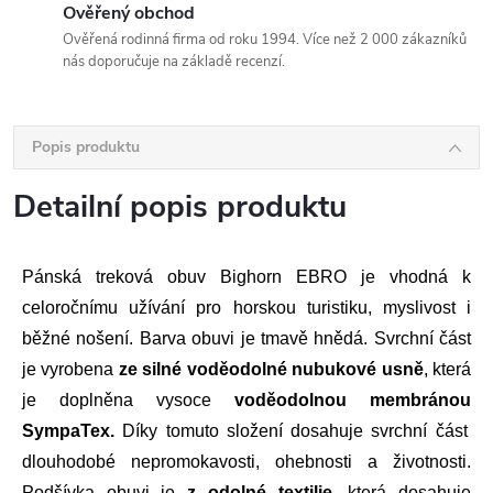
Ověřený obchod
Ověřená rodinná firma od roku 1994. Více než 2 000 zákazníků
nás doporučuje na základě recenzí.
Popis produktu
Detailní popis produktu
Pánská treková obuv Bighorn EBRO je vhodná k
celoročnímu užívání pro horskou turistiku, myslivost i
běžné nošení. Barva obuvi je tmavě hnědá. Svrchní část
je vyrobena
ze
silné voděodolné nubukové usně
, která
je doplněna vysoce
voděodolnou membránou
SympaTex.
Díky tomuto složení dosahuje svrchní část
dlouhodobé nepromokavosti, ohebnosti a životnosti.
Podšívka obuvi je
z odolné textilie,
která dosahuje