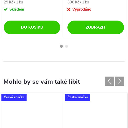
Měrná
Měrná
29 Kč / 1 ks
390 Kč / 1 ks
cena:
cena:
Skladem
Vyprodáno
DO KOŠÍKU
ZOBRAZIT
Česká značka
Česká značka