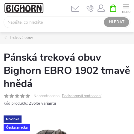
Přejít
NÁKUPNÍ
KOŠÍK
na
obsah
HLEDAT
Treková obuv
Pánská treková obuv
Bighorn EBRO 1902 tmavě
hnědá
Neohodnoceno
Podrobnosti hodnocení
Kód produktu:
Zvolte variantu
Novinka
Česká značka