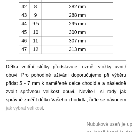
42
8
282 mm
43
9
288 mm
44
9,5
295 mm
45
10
300 mm
46
11
307 mm
47
12
313 mm
Délka vnitřní stélky představuje rozměr vložky uvnitř
obuvi. Pro pohodlné užívání doporučujeme při výběru
přidat 5 - 7 mm k naměřené délce chodidla a následně
zvolit správnou velikost obuvi. Nevíte-li si rady jak
správně změřit délku Vašeho chodidla, řiďte se návodem
jak vybrat velikost
.
Nubuková useň je up