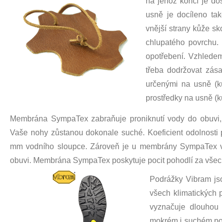
na jehož konci je do
usně je docíleno ta
vnější strany kůže s
chlupatého povrchu. 
opotřebení. Vzhledem 
třeba dodržovat zás
určenými na usně (k
prostředky na usně (
Membrána SympaTex zabraňuje proniknutí vody do obuvi, 
Vaše nohy zůstanou dokonale suché. Koeficient odolnosti 
mm vodního sloupce. Zároveň je u membrány SympaTex vy
obuvi. Membrána SympaTex poskytuje pocit pohodlí za všec
Podrážky Vibram jso
všech klimatických 
vyznačuje dlouhou ž
mokrém i suchém pov