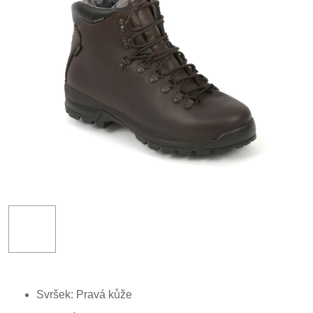
Svršek: P
ravá kůže