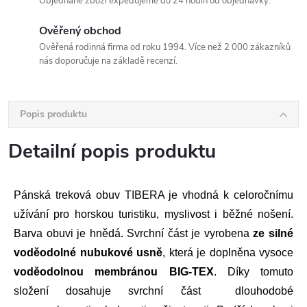
Objednané zboží expedujeme do 24 hodin od objednávky.
Ověřený obchod
Ověřená rodinná firma od roku 1994. Více než 2 000 zákazníků
nás doporučuje na základě recenzí.
Popis produktu
Detailní popis produktu
Pánská treková obuv TIBERA je vhodná k celoročnímu
užívání pro horskou turistiku, myslivost i běžné nošení.
Barva obuvi je hnědá. Svrchní část je vyrobena
ze
silné
voděodolné nubukové usně
, která je doplněna vysoce
voděodolnou membránou
BIG-TEX
. Díky tomuto
složení dosahuje svrchní část dlouhodobé