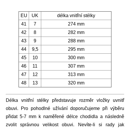
EU
UK
délka vnitřní stélky
41
7
274 mm
42
8
282 mm
43
9
288 mm
44
9,5
295 mm
45
10
300 mm
46
11
307 mm
47
12
313 mm
48
13
320 mm
Délka vnitřní stélky představuje rozměr vložky uvnitř
obuvi. Pro pohodlné užívání doporučujeme při výběru
přidat 5-7 mm k naměřené délce chodidla a následně
zvolit správnou velikost obuvi. Nevíte-li si rady jak