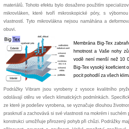
materiálů. Tohoto efektu bylo dosaženo použitím specializo
mikrovláken, které tvoří mikroskopické póry, s výbornou
vlastností. Tyto mikrovlákna nejsou namáhána a deformov
obuvi.
Membrána Big-Tex zabraňuj
hmotnost a Vaše nohy zůs
vodě není menší než 10 
Big-Tex vysoký koeficient
pocit pohodlí za všech kli
Podrážky Vibram jsou vyrobeny z vysoce kvalitního pryž
odolávají otěru ve všech klimatických podmínkách. Specifi
ze které je podešev vyrobena, se vyznačuje dlouhou životnost
prasknutí a zachovává si své vlastnosti na mokrém i suchém 
konstrukci umožňuje přirozený pohyb při chůzi. Podrážky mají