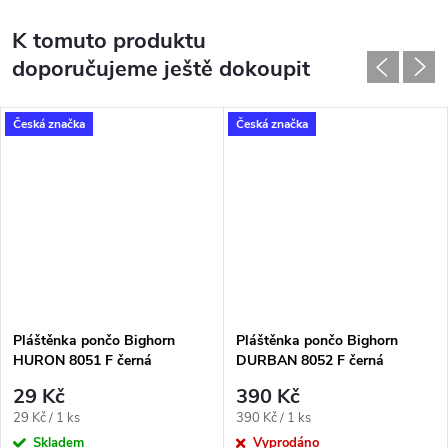
K tomuto produktu
doporučujeme ještě dokoupit
Česká značka
Česká značka
Pláštěnka pončo Bighorn
Pláštěnka pončo Bighorn
HURON 8051 F černá
DURBAN 8052 F černá
29 Kč
390 Kč
Měrná
Měrná
29 Kč / 1 ks
390 Kč / 1 ks
cena:
cena:
Skladem
Vyprodáno