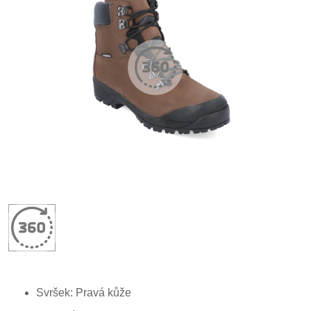
Svršek: P
ravá kůže