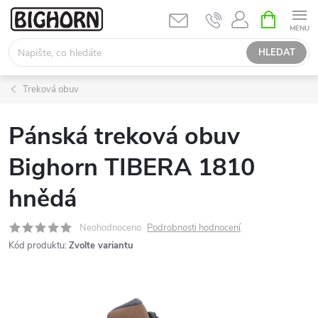
Přejít
NÁKUPNÍ
KOŠÍK
na
obsah
HLEDAT
Treková obuv
Pánská treková obuv
Bighorn TIBERA 1810
hnědá
Neohodnoceno
Podrobnosti hodnocení
Kód produktu:
Zvolte variantu