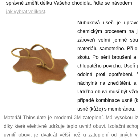
správně změřit délku Vašeho chodidla, řiďte se návodem
jak vybrat velikost
.
Nubuková useň je upraven
chemickým procesem na j
zároveň velmi jemné stru
materiálu samotného. Při o
skotu. Po sérii broušení 
chlupatého povrchu. Useň j
odolná proti opotřebení.
náchylná na znečištění, a
Údržba obuvi musí být vžd
případě kombinace usně (k
usně (kůže) s membránou.
Materiál Thinsulate je moderní 3M zateplení. Má vysokou iz
díky které efektivně udržuje teplo uvnitř obuvi. Izolační sch
uvnitř obuvi, je dvakrát větší než u zateplení od jiných v