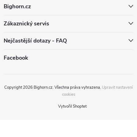
t
Bighorn.cz
í
Zákaznický servis
Nejčastější dotazy - FAQ
Facebook
Copyright 2026
Bighorn.cz
. Všechna práva vyhrazena.
Upravit nastavení
cookies
Vytvořil Shoptet