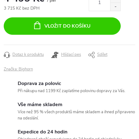
/ pár
3 715 Kč bez DPH
Měrná
cena:
VLOŽIT DO KOŠÍKU
Dotaz k produktu
Hlídací pes
Sdílet
Značka:
Bighorn
Doprava za polovic
Při nákupu nad 1199 Kč zaplatíme polovinu dopravy za Vás.
Vše máme skladem
Více než 95 % všech produktů máme skladem a ihned připraveno
na odeslání.
Expedice do 24 hodin