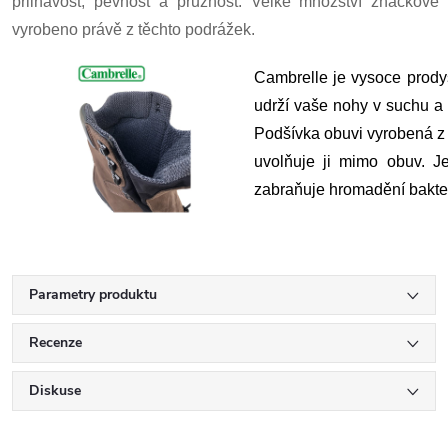
přilnavost, pevnost a pružnost. Velké množství značkové 
vyrobeno právě z těchto podrážek.
Cambrelle je vysoce prodyš
udrží vaše nohy v suchu a
Podšívka obuvi vyrobená z t
uvolňuje ji mimo obuv. Je
zabraňuje hromadění bakter
Parametry produktu
Recenze
Diskuse