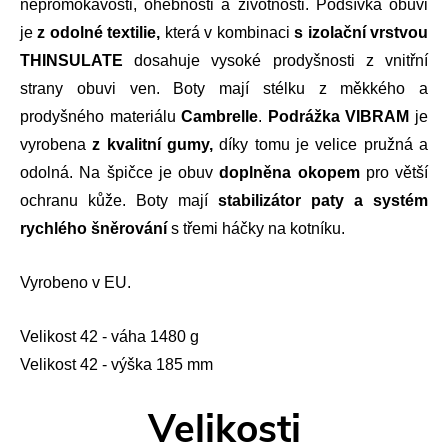
nepromokavosti, ohebnosti a životnosti. Podšívka obuvi
je
z odolné textilie,
která v kombinaci
s
izolační vrstvou
THINSULATE
dosahuje vysoké prodyšnosti z vnitřní
strany obuvi ven. Boty mají stélku z měkkého a
prodyšného materiálu
Cambrelle
.
Podrážka VIBRAM
je
vyrobena
z kvalitní gumy,
díky tomu je velice pružná a
odolná. Na špičce je obuv
doplněna okopem
pro větší
ochranu kůže. Boty mají
stabilizátor paty a systém
rychlého šněrování
s třemi háčky na kotníku.
Vyrobeno v EU.
Velikost 42 - váha 1480 g
Velikost 42 - výška 185 mm
Velikosti