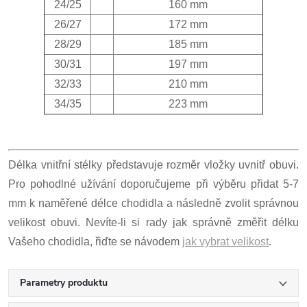
24/25
160 mm
26/27
172 mm
28/29
185 mm
30/31
197 mm
32/33
210 mm
34/35
223 mm
Délka vnitřní stélky představuje rozměr vložky uvnitř obuvi.
Pro pohodlné užívání doporučujeme při výběru přidat 5-7
mm k naměřené délce chodidla a následně zvolit správnou
velikost obuvi. Nevíte-li si rady jak správně změřit délku
Vašeho chodidla, řiďte se návodem
jak vybrat velikost
.
Parametry produktu