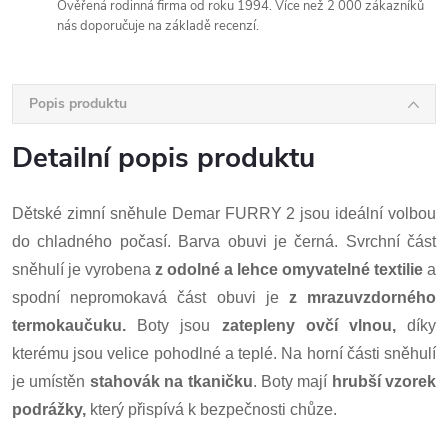
Ověřená rodinná firma od roku 1994. Více než 2 000 zákazníků
nás doporučuje na základě recenzí.
Popis produktu
Detailní popis produktu
Dětské zimní sněhule Demar FURRY 2 jsou ideální volbou
do chladného počasí. Barva obuvi je černá. Svrchní část
sněhulí je vyrobena
z odolné a lehce omyvatelné textilie
a
spodní nepromokavá část obuvi je
z mrazuvzdorného
termokaučuku.
Boty jsou
zatepleny ovčí vlnou,
díky
kterému jsou velice pohodlné a teplé. Na horní části sněhulí
je umístěn
stahovák na tkaničku
. Boty mají
hrubší vzorek
podrážky,
který přispívá k bezpečnosti chůze.