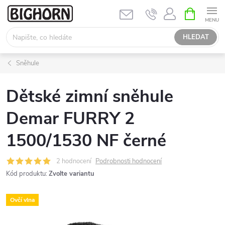
Přejít
NÁKUPNÍ
KOŠÍK
na
obsah
HLEDAT
Sněhule
Dětské zimní sněhule
Demar FURRY 2
1500/1530 NF černé
2 hodnocení
Podrobnosti hodnocení
Kód produktu:
Zvolte variantu
Ovčí vlna