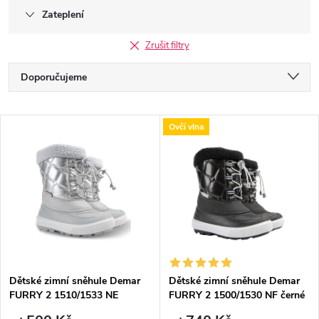
Zateplení
Zrušit filtry
Ř
Doporučujeme
a
Nejlevnější
V
Ovčí vlna
Nejdražší
z
ý
Nejprodávanější
e
p
Abecedně
n
i
í
s
p
Dětské zimní sněhule Demar
Dětské zimní sněhule Demar
FURRY 2 1510/1533 NE
FURRY 2 1500/1530 NF černé
p
stříbrné