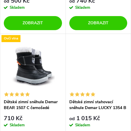
r
500 Kč
740 Kč
od
od
r
Skladem
Skladem
o
o
ZOBRAZIT
ZOBRAZIT
d
d
Ovčí vlna
u
u
k
k
t
t
ů
ů
Dětské zimní sněhule Demar
Dětské zimní stahovací
BEAR 1507 C černošedé
sněhule Demar LUCKY 1354 B
grafit
710 Kč
1 015 Kč
od
Skladem
Skladem