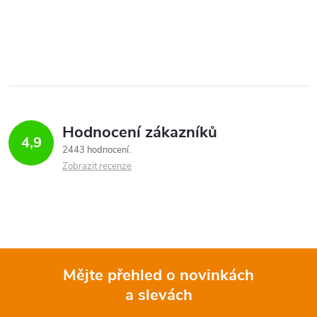
O
v
l
á
Hodnocení zákazníků
d
4,9
2443 hodnocení
a
Zobrazit recenze
c
í
p
Mějte přehled o novinkách
r
a slevách
Z
v