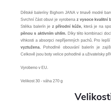
Dětské baleríny Bighorn JANA v tmavě modré barv
Svrchní část obuvi je vyrobena
z vysoce kvalitní
Stélka balerín je
z přírodní kůže,
která je na sp
pěnou s aktivním uhlím.
Díky této kombinaci doc
vlhkosti a absorpci nepříjemných pachů. Pro lepší
vyztužena.
Pohodlné obouvání balerín je zaji
Celkově jsou boty velice pohodlné a uživatelsky pří
Vyrobeno v EU.
Velikost 30 - váha 270 g
Velikost