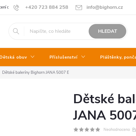
+420 723 884 258
info@bighorn.cz
ení obchodu
Kontakt
HLEDAT
Dětská obuv
Příslušenství
Pláštěnky, ponč
Dětské baleríny Bighorn JANA 5007 E
Dětské bal
JANA 500
Neohodnoceno
P