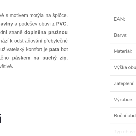
ě s motivem motýla na špičce.
EAN
:
 bavlny
a podešev obuvi
z PVC.
odní straně
doplněna pružnou
Barva
:
hází k odstraňování přebytečné
 uživatelský komfort je
pata
bot
Materiál
:
štěno
páskem na suchý zip.
větivé.
Výška obu
Zateplení
:
Výrobce
:
i
Roční obd
Typ obuvi
: