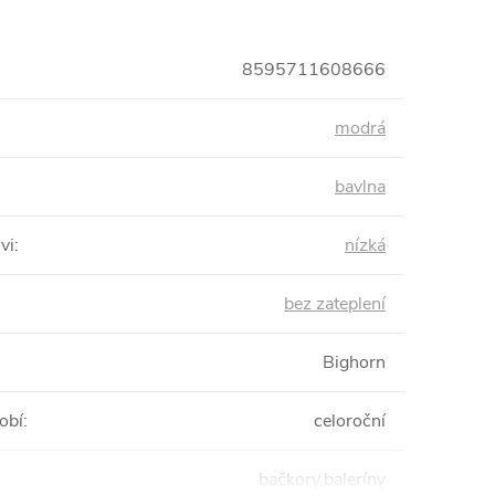
8595711608666
modrá
bavlna
vi
:
nízká
bez zateplení
Bighorn
obí
:
celoroční
bačkory,baleríny