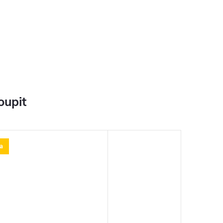
oupit
a