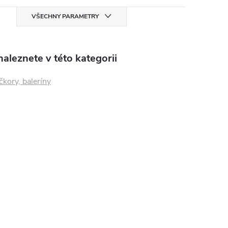
VŠECHNY PARAMETRY
aleznete v této kategorii
čkory, baleríny