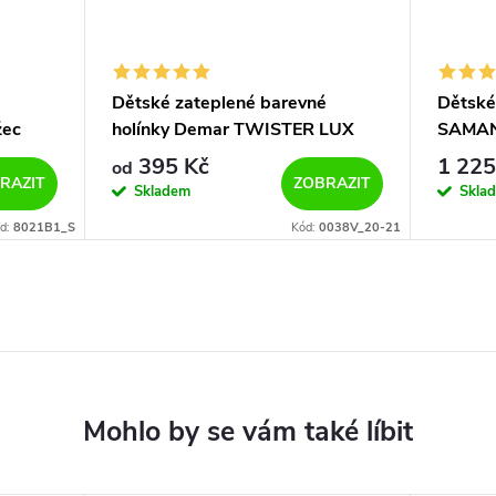
Dětské zateplené barevné
Dětské
žec
holínky Demar TWISTER LUX
SAMAN
PRINT 0038/0039 V velké srdce
395 Kč
1 225
od
RAZIT
ZOBRAZIT
Skladem
Skla
d:
8021B1_S
Kód:
0038V_20-21