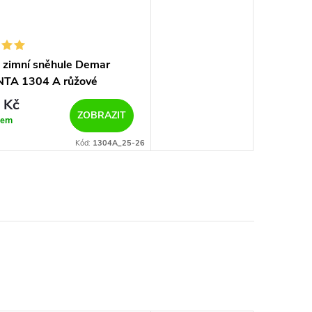
 zimní sněhule Demar
TA 1304 A růžové
 Kč
ZOBRAZIT
dem
Kód:
1304A_25-26