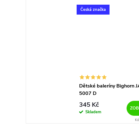
Česká značka
Dětské baleríny Bighorn 
5007 D
345 Kč
ZOB
Skladem
Kó