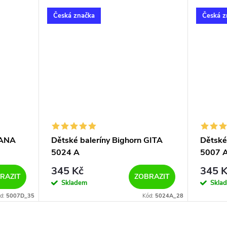
Česká značka
Česká z
JANA
Dětské baleríny Bighorn GITA
Dětské
5024 A
5007 
345 Kč
345 K
RAZIT
ZOBRAZIT
Skladem
Skla
d:
5007D_35
Kód:
5024A_28