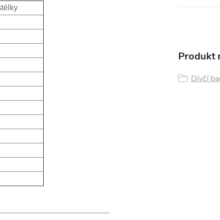
stélky
Produkt n
Dívčí ba