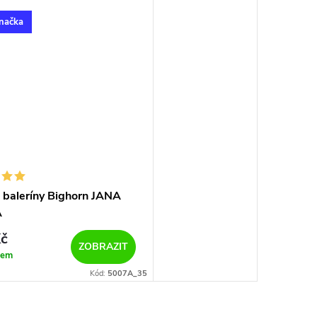
načka
 baleríny Bighorn JANA
A
č
ZOBRAZIT
dem
Kód:
5007A_35