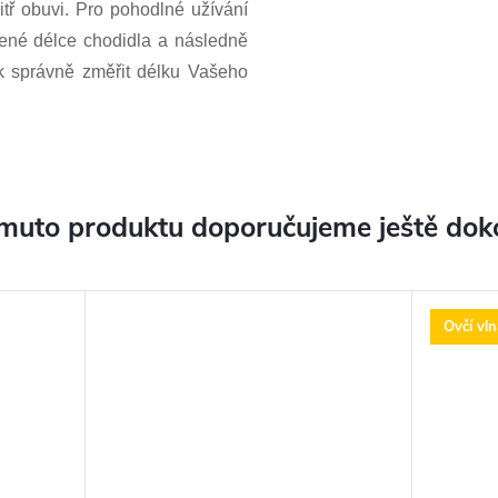
itř obuvi. Pro pohodlné užívání
ené délce chodidla a následně
jak správně změřit délku Vašeho
muto produktu doporučujeme ještě dok
Ovčí vln