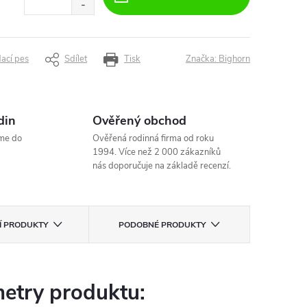
dací pes
Sdílet
Tisk
Značka:
Bighorn
din
Ověřený obchod
me do
Ověřená rodinná firma od roku
1994. Více než 2 000 zákazníků
nás doporučuje na základě recenzí.
CÍ PRODUKTY
PODOBNÉ PRODUKTY
etry produktu: