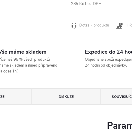
285 Kč bez DPH
Měrná
cena:
Dotaz k produktu
Hlí
Vše máme skladem
Expedice do 24 ho
íce než 95 % všech produktů
Objednané zboží expeduje
áme skladem a ihned připraveno
24 hodin od objednávky.
a odeslání.
ZE
DISKUZE
SOUVISEJÍ
Param