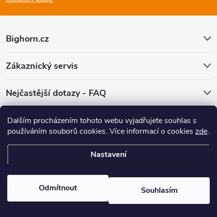
a
t
Bighorn.cz
í
Zákaznický servis
Nejčastější dotazy - FAQ
Facebook
Dalším procházením tohoto webu vyjadřujete souhlas s
používáním souborů cookies.
Více informací o cookies
zde
.
Nastavení
Copyright 2026
Bighorn.cz
. Všechna práva vyhrazena.
Upravit nastavení
cookies
Odmítnout
Souhlasím
Vytvořil Shoptet