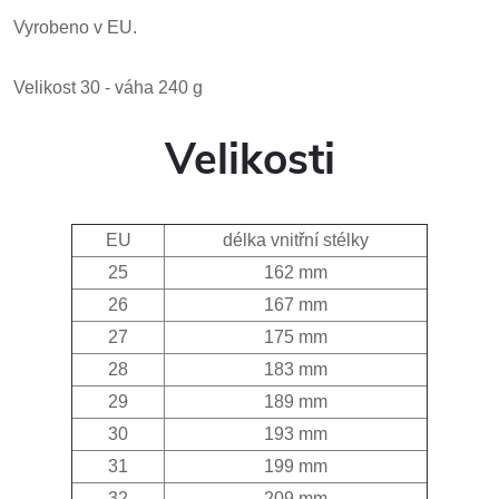
Vyrobeno v EU.
Velikost 30 - váha 240 g
Velikosti
EU
délka vnitřní stélky
25
162 mm
26
167 mm
27
175 mm
28
183 mm
29
189 mm
30
193 mm
31
199 mm
32
209 mm