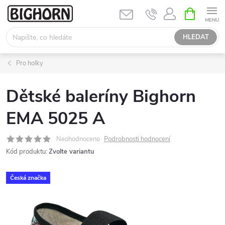
Přejít
NÁKUPNÍ
KOŠÍK
na
obsah
HLEDAT
Pro holky
Dětské baleríny Bighorn
EMA 5025 A
Neohodnoceno
Podrobnosti hodnocení
Kód produktu:
Zvolte variantu
Česká značka