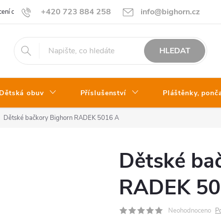
+420 723 884 258
info@bighorn.cz
ení obchodu
Kontakt
HLEDAT
Dětská obuv
Příslušenství
Pláštěnky, ponč
Dětské bačkory Bighorn RADEK 5016 A
Dětské ba
RADEK 50
Neohodnoceno
P