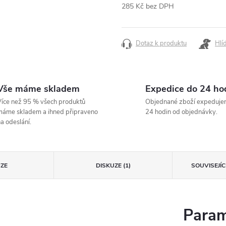
285 Kč bez DPH
Měrná
cena:
Dotaz k produktu
Hlí
Vše máme skladem
Expedice do 24 ho
íce než 95 % všech produktů
Objednané zboží expeduje
áme skladem a ihned připraveno
24 hodin od objednávky.
a odeslání.
ZE
DISKUZE (1)
SOUVISEJÍ
Param