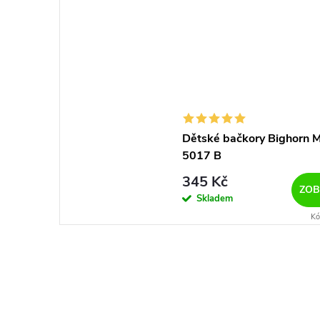
Dětské bačkory Bighorn 
5017 B
345 Kč
ZOB
Skladem
Kó