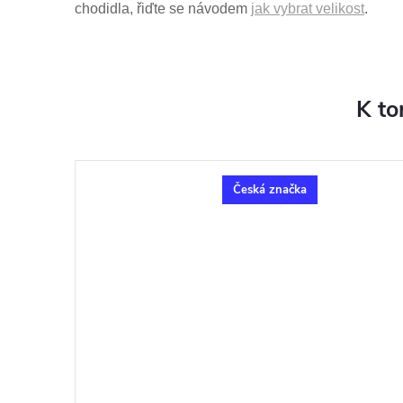
chodidla, řiďte se návodem
jak vybrat velikost
.
K to
Česká značka