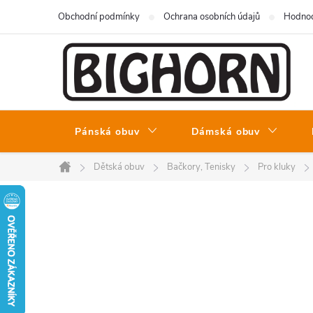
Přejít
Obchodní podmínky
Ochrana osobních údajů
Hodnoc
na
obsah
Pánská obuv
Dámská obuv
Dětská obuv
Bačkory, Tenisky
Pro kluky
Domů