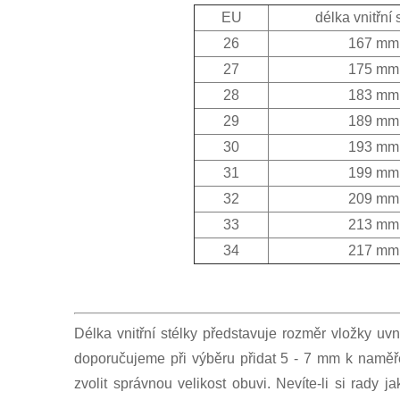
EU
délka vnitřní 
26
167 mm
27
175 mm
28
183 mm
29
189 mm
30
193 mm
31
199 mm
32
209 mm
33
213 mm
34
217 mm
Délka vnitřní stélky představuje rozměr vložky uvn
doporučujeme při výběru přidat 5 - 7 mm k naměř
zvolit správnou velikost obuvi. Nevíte-li si rady 