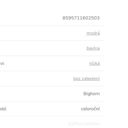
8595711602503
modrá
bavlna
vi
:
nízká
bez zateplení
Bighorn
obí
:
celoroční
bačkory,tenisky