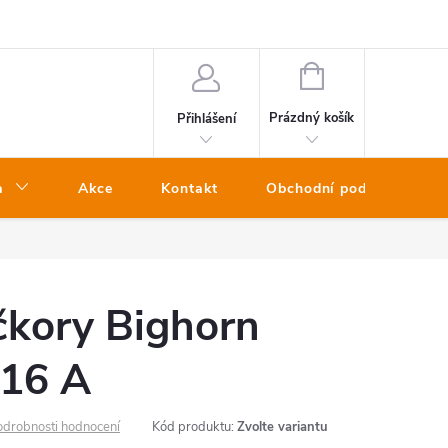
NÁKUPNÍ
KOŠÍK
Prázdný košík
Přihlášení
a
Akce
Kontakt
Obchodní podmínky
čkory Bighorn
16 A
odrobnosti hodnocení
Kód produktu:
Zvolte variantu