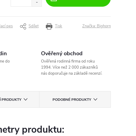
dací pes
Sdílet
Tisk
Značka:
Bighorn
din
Ověřený obchod
me do
Ověřená rodinná firma od roku
1994. Více než 2 000 zákazníků
nás doporučuje na základě recenzí.
CÍ PRODUKTY
PODOBNÉ PRODUKTY
etry produktu: