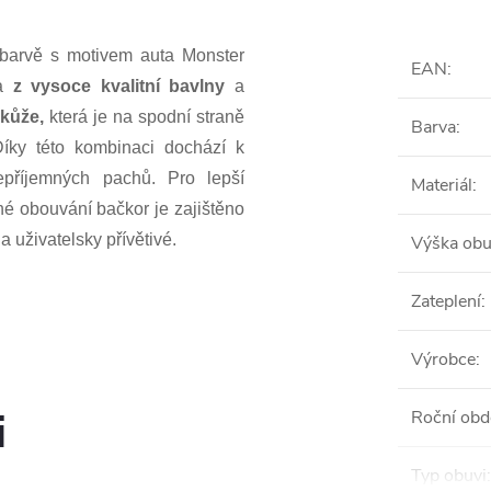
arvě s motivem auta Monster
EAN
:
na
z vysoce kvalitní bavlny
a
 kůže,
která je na spodní straně
Barva
:
Díky této kombinaci dochází k
epříjemných pachů. Pro lepší
Materiál
:
é obouvání bačkor je zajištěno
a uživatelsky přívětivé.
Výška obu
Zateplení
:
Výrobce
:
i
Roční obd
Typ obuvi
: