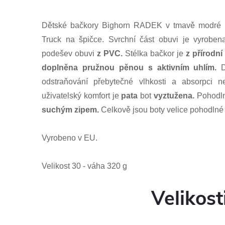
Dětské bačkory Bighorn RADEK v tmavě modré b
Truck na špičce. Svrchní část obuvi je vyrobe
podešev obuvi
z PVC.
Stélka bačkor je
z přírodní
doplněna pružnou pěnou s aktivním uhlím.
odstraňování přebytečné vlhkosti a absorpci n
uživatelský komfort je
pata
bot
vyztužena.
Pohodln
suchým zipem.
Celkově jsou boty velice pohodlné 
Vyrobeno v EU.
Velikost 30 - váha 320 g
Velikost