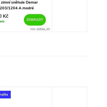
 zimní sněhule Demar
203/1204 A modré
 Kč
ZOBRAZIT
dem
Kód:
1203A_23
načka