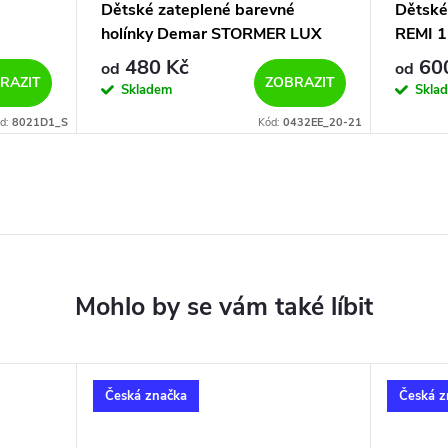
Dětské zateplené barevné
Dětské
holínky Demar STORMER LUX
REMI 1
EXCLUSIVE 0432/0433 EE auta
480 Kč
600
od
od
RAZIT
ZOBRAZIT
Skladem
Skla
d:
8021D1_S
Kód:
0432EE_20-21
Česká značka
Česká z