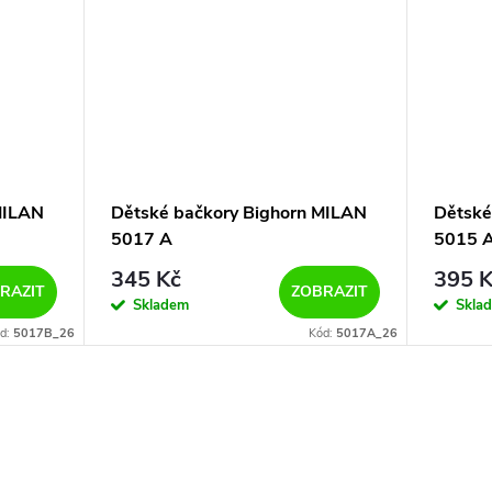
MILAN
Dětské bačkory Bighorn MILAN
Dětské
5017 A
5015 
345 Kč
395 K
RAZIT
ZOBRAZIT
Skladem
Skla
d:
5017B_26
Kód:
5017A_26