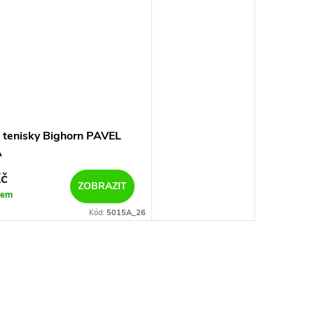
 tenisky Bighorn PAVEL
A
č
ZOBRAZIT
dem
Kód:
5015A_26