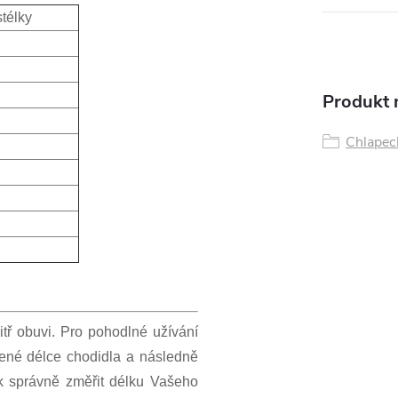
stélky
Produkt n
Chlapeck
itř obuvi. Pro pohodlné užívání
ené délce chodidla a následně
jak správně změřit délku Vašeho