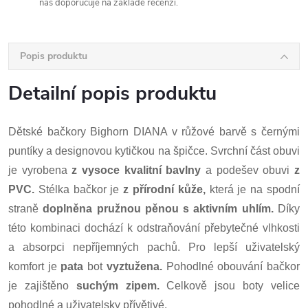
nás doporučuje na základě recenzí.
Popis produktu
Detailní popis produktu
Dětské bačkory Bighorn DIANA v růžové barvě s černými
puntíky a designovou kytičkou na špičce. Svrchní část obuvi
je vyrobena
z vysoce kvalitní bavlny
a podešev obuvi
z
PVC.
Stélka bačkor je
z přírodní kůže,
která je na spodní
straně
doplněna pružnou pěnou s aktivním uhlím.
Díky
této kombinaci dochází k odstraňování přebytečné vlhkosti
a absorpci nepříjemných pachů. Pro lepší uživatelský
komfort je
pata
bot
vyztužena.
Pohodlné obouvání bačkor
je zajištěno
suchým zipem.
Celkově jsou boty velice
pohodlné a uživatelsky přívětivé.