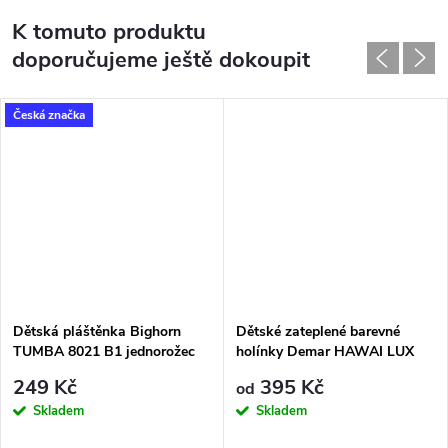
K tomuto produktu
doporučujeme ještě dokoupit
Česká značka
Dětská pláštěnka Bighorn
Dětské zateplené barevné
TUMBA 8021 B1 jednorožec
holínky Demar HAWAI LUX
PRINT 0048/0049 AM květy
249 Kč
395 Kč
od
Skladem
Skladem