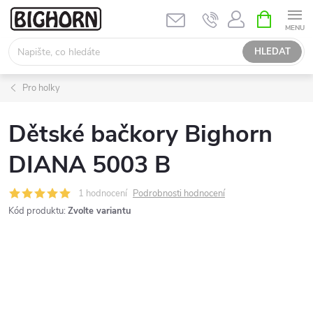
Přejít
NÁKUPNÍ
KOŠÍK
na
obsah
HLEDAT
Pro holky
Dětské bačkory Bighorn
DIANA 5003 B
1 hodnocení
Podrobnosti hodnocení
Kód produktu:
Zvolte variantu