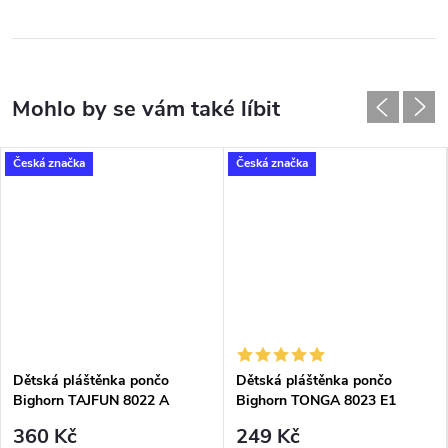
Česká značka
Česká značka
Dětská pláštěnka pončo
Dětská pláštěnka pončo
Bighorn TAJFUN 8022 A
Bighorn TONGA 8023 E1
krokodýl
zebra
360 Kč
249 Kč