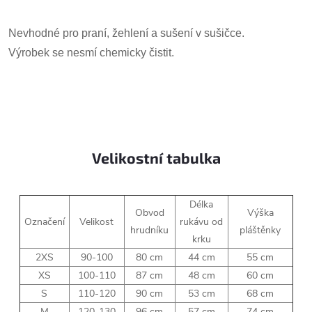
Nevhodné pro praní, žehlení a sušení v sušičce.
Výrobek se nesmí chemicky čistit.
Velikostní tabulka
Délka
Obvod
Výška
Označení
Velikost
rukávu od
hrudníku
pláštěnky
krku
2XS
90-100
80 cm
44 cm
55 cm
XS
100-110
87 cm
48 cm
60 cm
S
110-120
90 cm
53 cm
68 cm
M
120-130
96 cm
57 cm
74 cm