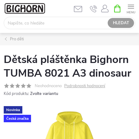
Přejít
NÁKUPNÍ
KOŠÍK
na
obsah
HLEDAT
Pro děti
Dětská pláštěnka Bighorn
TUMBA 8021 A3 dinosaur
Neohodnoceno
Podrobnosti hodnocení
Kód produktu:
Zvolte variantu
Novinka
Česká značka