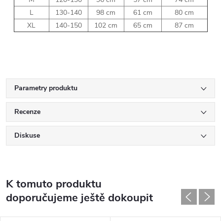
L
130-140
98 cm
61 cm
80 cm
XL
140-150
102 cm
65 cm
87 cm
Parametry produktu
Recenze
Diskuse
K tomuto produktu
doporučujeme ještě dokoupit