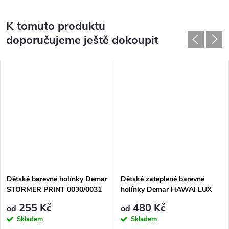
K tomuto produktu
doporučujeme ještě dokoupit
Dětské barevné holínky Demar
Dětské zateplené barevné
STORMER PRINT 0030/0031
holínky Demar HAWAI LUX
T kosmos
EXCLUSIVE 0448/0449 EG
255 Kč
480 Kč
od
od
oceán
Skladem
Skladem