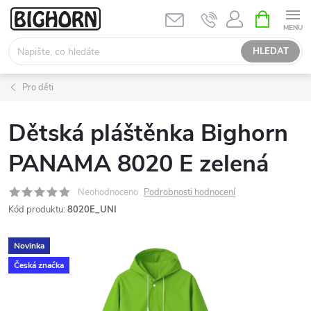
Přejít
NÁKUPNÍ
KOŠÍK
na
obsah
HLEDAT
Pro děti
Dětská pláštěnka Bighorn
PANAMA 8020 E zelená
Neohodnoceno
Podrobnosti hodnocení
Kód produktu:
8020E_UNI
Novinka
Česká značka