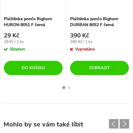
Pláštěnka pončo Bighorn
Pláštěnka pončo Bighorn
HURON 8051 F černá
DURBAN 8052 F černá
29 Kč
390 Kč
Měrná
Měrná
29 Kč / 1 ks
390 Kč / 1 ks
cena:
cena:
Skladem
Vyprodáno
DO KOŠÍKU
ZOBRAZIT