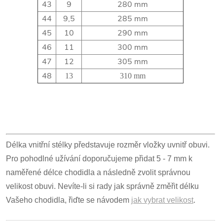
43
9
280 mm
44
9,5
285 mm
45
10
290 mm
46
11
300 mm
47
12
305 mm
48
13
310 mm
Délka vnitřní stélky představuje rozměr vložky uvnitř obuvi.
Pro pohodlné užívání doporučujeme přidat 5 - 7 mm k
naměřené délce chodidla a následně zvolit správnou
velikost obuvi. Nevíte-li si rady jak správně změřit délku
Vašeho chodidla, řiďte se návodem
jak vybrat velikost
.