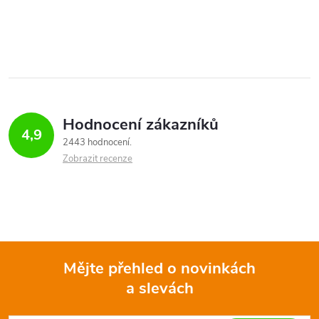
Hodnocení zákazníků
4,9
2443 hodnocení
Zobrazit recenze
Mějte přehled o novinkách
a slevách
Z