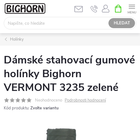
Přejít
NÁKUPNÍ
KOŠÍK
na
obsah
HLEDAT
Holínky
Dámské stahovací gumové
holínky Bighorn
VERMONT 3235 zelené
Neohodnoceno
Podrobnosti hodnocení
Kód produktu:
Zvolte variantu