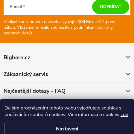
á
E-mail
ODEBÍRAT
p
Přihlaste se k odběru novicek a využijte
100 Kč
na Váš první
nákup.
Vložením e-mailu souhlasíte s
podmínkami ochrany
a
osobních údajů.
t
Bighorn.cz
í
Zákaznický servis
Nejčastější dotazy - FAQ
Facebook
Dalším procházením tohoto webu vyjadřujete souhlas s
používáním souborů cookies.
Více informací o cookies
zde
.
Nastavení