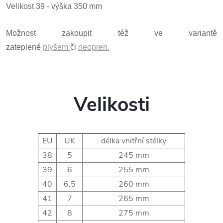
Velikost 39 - výška 350 mm
Možnost zakoupit též ve variantě
zateplené
plyšem
či
neopren.
Velikosti
EU
UK
délka vnitřní stélky
38
5
245 mm
39
6
255 mm
40
6,5
260 mm
41
7
265 mm
42
8
275 mm