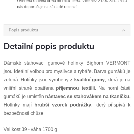
Ověřená rodinná firma od roku 1994. Více než 2 000 zákazníků
nás doporučuje na základě recenzí.
Popis produktu
Detailní popis produktu
Dámské stahovací gumové holínky Bighorn VERMONT
jsou ideální volbou pro myslivce a rybáře. Barva gumáků je
zelená. Holínky jsou vyrobeny
z
kvalitní gumy
, která je na
vnitřní straně opatřena
příjemnou textilií
. Na horní části
gumáků je umístěn
nástavec se stahovákem na tkaničku.
Holínky mají
hrubší vzorek podrážky
, který přispívá k
bezpečnosti chůze.
Velikost 39 - váha 1700 g