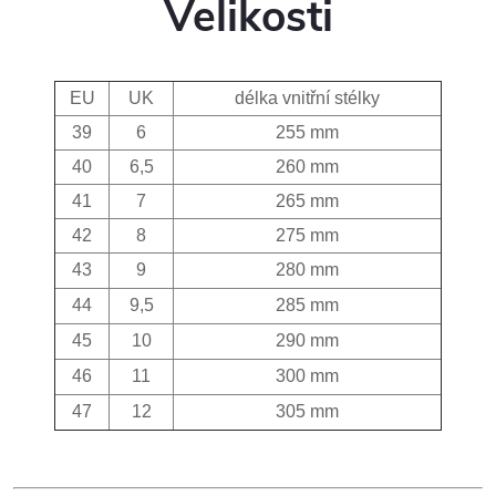
Velikosti
EU
UK
délka vnitřní stélky
39
6
255 mm
40
6,5
260 mm
41
7
265 mm
42
8
275 mm
43
9
280 mm
44
9,5
285 mm
45
10
290 mm
46
11
300 mm
47
12
305 mm