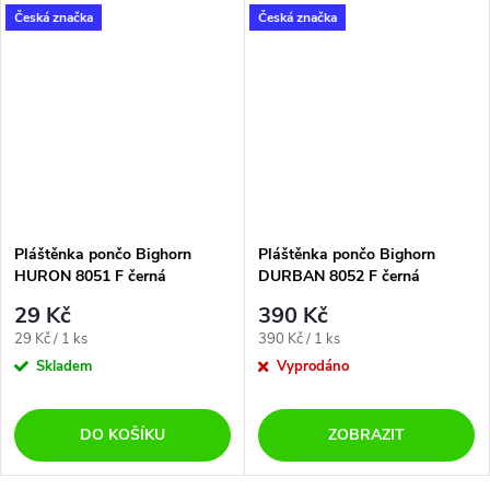
Česká značka
Česká značka
Pláštěnka pončo Bighorn
Pláštěnka pončo Bighorn
HURON 8051 F černá
DURBAN 8052 F černá
29 Kč
390 Kč
Měrná
Měrná
29 Kč / 1 ks
390 Kč / 1 ks
cena:
cena:
Skladem
Vyprodáno
DO KOŠÍKU
ZOBRAZIT