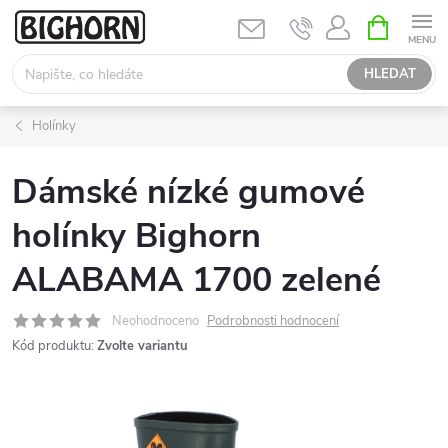
Přejít
NÁKUPNÍ
KOŠÍK
na
obsah
HLEDAT
Holínky
Dámské nízké gumové
holínky Bighorn
ALABAMA 1700 zelené
Neohodnoceno
Podrobnosti hodnocení
Kód produktu:
Zvolte variantu