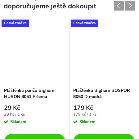
doporučujeme ještě dokoupit
Česká značka
Česká značka
Pláštěnka pončo Bighorn
Pláštěnka Bighorn BOSPOR
HURON 8051 F černá
8050 D modrá
29 Kč
179 Kč
Měrná
Měrná
29 Kč / 1 ks
179 Kč / 1 ks
cena:
cena:
Skladem
Skladem