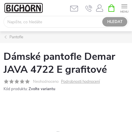
Přejít
NÁKUPNÍ
KOŠÍK
na
obsah
HLEDAT
Pantofle
Dámské pantofle Demar
JAVA 4722 E grafitové
Neohodnoceno
Podrobnosti hodnocení
Kód produktu:
Zvolte variantu