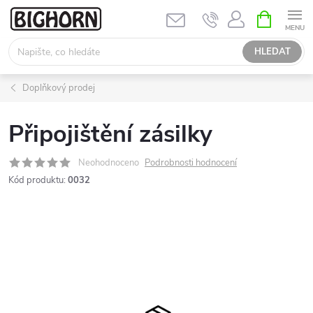
Přejít
NÁKUPNÍ
KOŠÍK
na
obsah
HLEDAT
Doplňkový prodej
Připojištění zásilky
Neohodnoceno
Podrobnosti hodnocení
Kód produktu:
0032