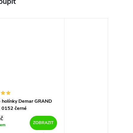
oupit
 holínky Demar GRAND
 0152 černé
č
ZOBRAZIT
dem