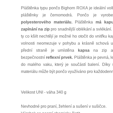
Pláštěnka typu pončo Bighorn ROXA je ideální vol
pláštěnky je černomodrá. Pončo je vyro
polyesterového materiálu
.
Pláštěnka
má kapu
zapínání na zip
pro snadnější oblékání a svlékání
ty co kšilt nechtějí je možné ho otočit do vnitřku k
volnosti neomezuje v pohybu a krásně schová už
přední straně je umístěna
kapsa
na zip a 
bezpečnostní
reflexní prvek.
Pláštěnka je pevná, l
do malého vaku, který je součástí balení. Dík
materiálu může být pončo využíváno pro každoden
Velikost UNI - váha 340 g
Nevhodné pro praní, žehlení a sušení v sušičce.