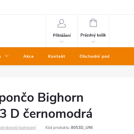
NÁKUPNÍ
KOŠÍK
Prázdný košík
Přihlášení
a
Akce
Kontakt
Obchodní podmínky
 pončo Bighorn
3 D černomodrá
odrobnosti hodnocení
Kód produktu:
8053D_UNI