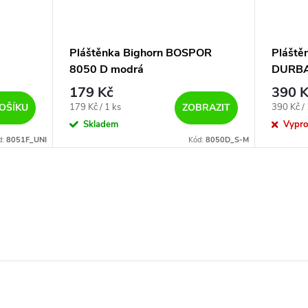
Pláštěnka Bighorn BOSPOR
Pláště
8050 D modrá
DURBA
179 Kč
390 K
Měrná
Měrná
179 Kč / 1 ks
390 Kč / 
OŠÍKU
ZOBRAZIT
cena:
cena:
Skladem
Vypr
d:
8051F_UNI
Kód:
8050D_S-M