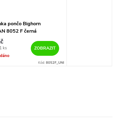
nka pončo Bighorn
N 8052 F černá
č
1 ks
ZOBRAZIT
odáno
Kód:
8052F_UNI