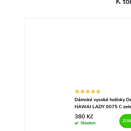
K to
Dámské vysoké holínky D
HAWAI LADY 0075 C zel
380 Kč
ZOB
Skladem