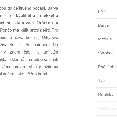
bou do deštivého počasí. Barva
EAN
:
beno
z kvalitního měkkého
ci se stahovací šňůrkou
a
Barva
:
. Pončo
má
kšilt proti dešti
.
Pro
apuce a užívat bez něj.
Díky své
Materiál
:
ivatele i s jeho batohem
. Na
v zadní části je umístěn
Výrobce
:
ehká, skladná a snadno se sbalí
Roční obd
y svému provedení a použitému
ní nošení jako běžná bunda.
Typ
:
Doplňky
:
Reklamačn