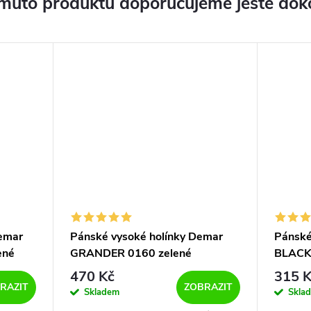
muto produktu doporučujeme ještě dok
emar
Pánské vysoké holínky Demar
Pánské
ené
GRANDER 0160 zelené
BLACK
470 Kč
315 K
RAZIT
ZOBRAZIT
Skladem
Skla