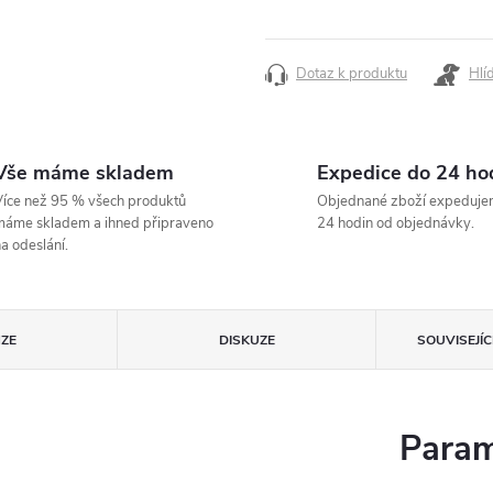
cena:
Dotaz k produktu
Hlí
Vše máme skladem
Expedice do 24 ho
íce než 95 % všech produktů
Objednané zboží expeduje
áme skladem a ihned připraveno
24 hodin od objednávky.
a odeslání.
ZE
DISKUZE
SOUVISEJÍ
Param