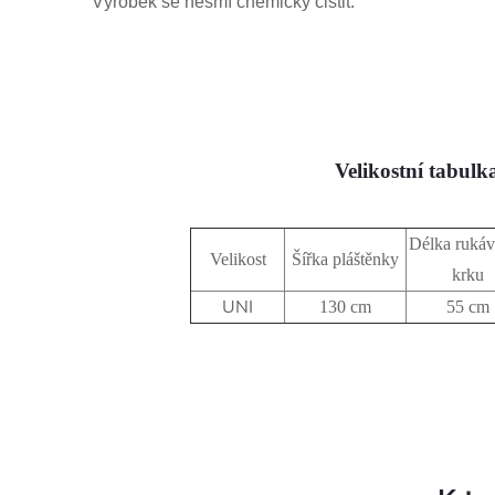
Výrobek se nesmí chemicky čistit.
Velikostní tabulk
Délka rukáv
Velikost
Šířka pláštěnky
krku
UNI
130 cm
55 cm