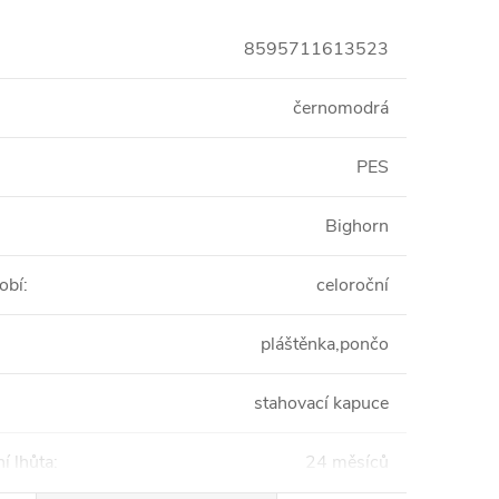
8595711613523
černomodrá
PES
Bighorn
obí
:
celoroční
pláštěnka,pončo
stahovací kapuce
í lhůta
:
24 měsíců