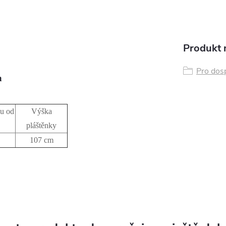
Produkt n
Pro dos
a
u od
Výška
pláštěnky
107 cm