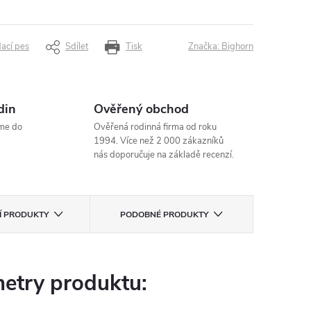
dací pes
Sdílet
Tisk
Značka:
Bighorn
din
Ověřený obchod
me do
Ověřená rodinná firma od roku
1994. Více než 2 000 zákazníků
nás doporučuje na základě recenzí.
CÍ PRODUKTY
PODOBNÉ PRODUKTY
etry produktu: