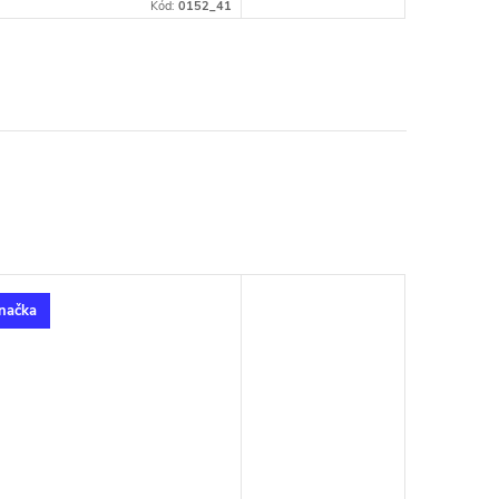
Kód:
0152_41
načka