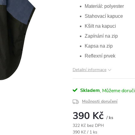
Materiál: polyester
Stahovací kapuce
Kšilt na kapuci
Zapínání na zip
Kapsa na zip
Reflexní prvek
Detailní informace
Skladem
Možnosti doručení
390 Kč
/ ks
322 Kč bez DPH
Měrná
390 Kč / 1 ks