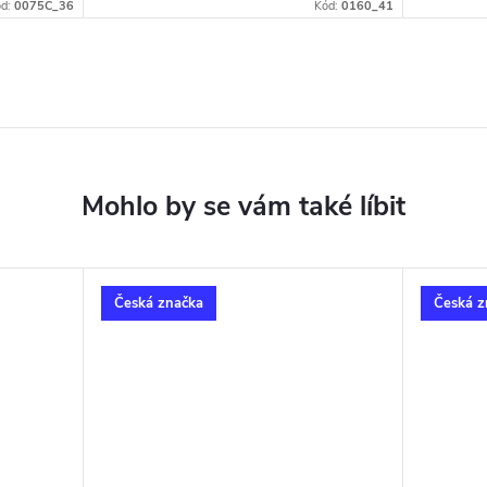
d:
0075C_36
Kód:
0160_41
Česká značka
Česká z