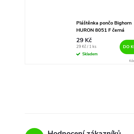
Pláštěnka pončo Bighorn
HURON 8051 F černá
29 Kč
Měrná
29 Kč / 1 ks
DO K
cena:
Skladem
Kó
Hodnocení zákazníků