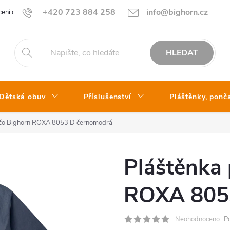
+420 723 884 258
info@bighorn.cz
ení obchodu
Kontakt
HLEDAT
Dětská obuv
Příslušenství
Pláštěnky, ponč
nčo Bighorn ROXA 8053 D černomodrá
Pláštěnka
ROXA 805
Neohodnoceno
P