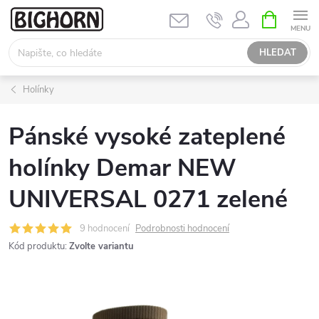
Přejít
NÁKUPNÍ
KOŠÍK
na
obsah
HLEDAT
Holínky
Pánské vysoké zateplené
holínky Demar NEW
UNIVERSAL 0271 zelené
9 hodnocení
Podrobnosti hodnocení
Kód produktu:
Zvolte variantu