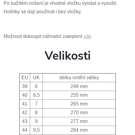
Po každém nošení je vhodné vložku vyndat a vysušit.
Holínky se dají používat i bez vložky.
Možnost dokoupit náhradní zateplení
zde
Velikosti
EU
UK
délka vnitřní stélky
39
6
248 mm
40
6,5
255 mm
41
7
265 mm
42
8
270 mm
43
9
277 mm
44
9,5
284 mm