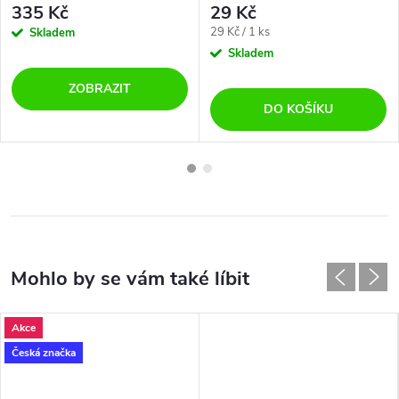
335 Kč
29 Kč
Měrná
29 Kč / 1 ks
Skladem
cena:
Skladem
ZOBRAZIT
DO KOŠÍKU
Akce
Česká značka