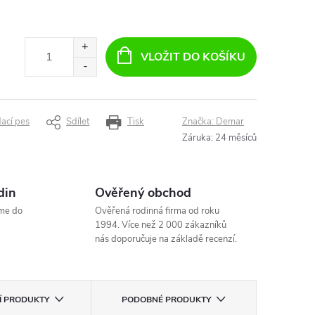
VLOŽIT DO KOŠÍKU
dací pes
Sdílet
Tisk
Značka:
Demar
Záruka
:
24 měsíců
din
Ověřený obchod
me do
Ověřená rodinná firma od roku
1994. Více než 2 000 zákazníků
nás doporučuje na základě recenzí.
CÍ PRODUKTY
PODOBNÉ PRODUKTY