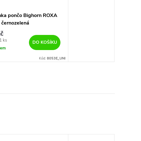
nka pončo Bighorn ROXA
 černozelená
č
1 ks
DO KOŠÍKU
dem
Kód:
8053E_UNI