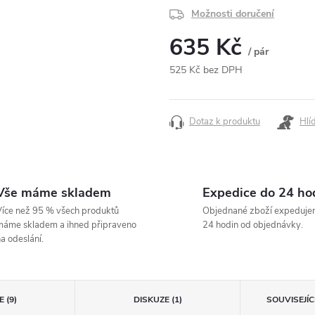
Možnosti doručení
635 Kč
/ pár
525 Kč bez DPH
Měrná
cena:
Dotaz k produktu
Hlí
Vše máme skladem
Expedice do 24 ho
íce než 95 % všech produktů
Objednané zboží expeduje
áme skladem a ihned připraveno
24 hodin od objednávky.
a odeslání.
 (9)
DISKUZE (1)
SOUVISEJÍ