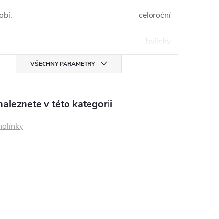
obí
:
celoroční
holínky
VŠECHNY PARAMETRY
aleznete v této kategorii
holínky