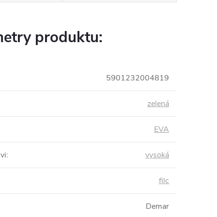
etry produktu:
5901232004819
zelená
EVA
vi
:
vysoká
filc
Demar