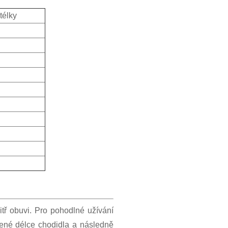
stélky
itř obuvi. Pro pohodlné užívání
ené délce chodidla a následně