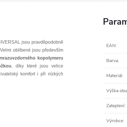
Param
NIVERSAL jsou pravděpodobně
EAN
:
.
Velmi oblíbené jsou především
razuvzdorného kopolymeru
Barva
:
ožkou
, díky které jsou velice
vatelský komfort i při nízkých
Materiál
:
Výška obu
Zateplení
:
Výrobce
: