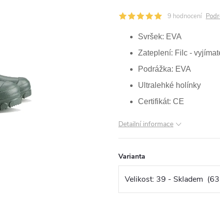
9 hodnocení
Podr
Svršek: EVA
Zateplení: Filc - vyjíma
Podrážka: EVA
Ultralehké holínky
Certifikát: CE
Detailní informace
Varianta