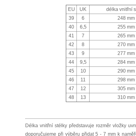
EU
UK
délka vnitřní 
39
6
248 mm
40
6,5
255 mm
41
7
265 mm
42
8
270 mm
43
9
277 mm
44
9,5
284 mm
45
10
290 mm
46
11
298 mm
47
12
305 mm
48
13
310 mm
Délka vnitřní stélky představuje rozměr vložky uvn
doporučujeme při výběru přidat 5 - 7 mm k naměř