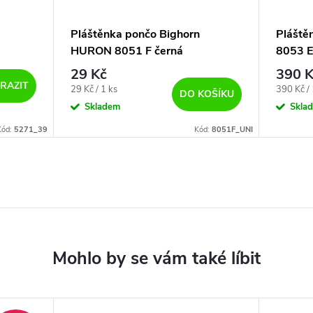
Pláštěnka pončo Bighorn
Pláště
HURON 8051 F černá
8053 E
29 Kč
390 K
RAZIT
Měrná
Měrná
29 Kč / 1 ks
390 Kč / 
DO KOŠÍKU
cena:
cena:
Skladem
Skla
Kód:
5271_39
Kód:
8051F_UNI