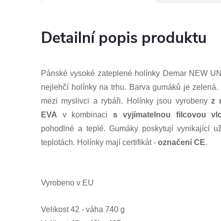
Detailní popis produktu
Pánské vysoké zateplené holínky Demar NEW U
nejlehčí holínky na trhu. Barva gumáků je zelená
mezi myslivci a rybáři.
Holínky jsou vyrobeny
z
m
EVA
v kombinaci
s vyjímatelnou filcovou vl
pohodlné a teplé.
Gumáky poskytují vynikající uži
teplotách. Holínky mají certifikát -
označení CE
.
Vyrobeno v EU
Velikost 42 - váha 740 g