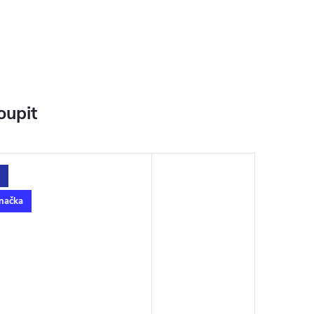
oupit
načka