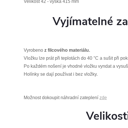
Velikost 42 - výška 415 mm
Vyjímatelné za
Vyrobeno
z filcového materiálu.
Vložku lze prát při teplotách do 40 °C a sušit při pok
Po každém nošení je vhodné vložku vyndat a vysuši
Holínky se dají používat i bez vložky.
Možnost dokoupit náhradní zateplení
zde
Velikost