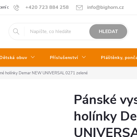
+420 723 884 258
info@bighorn.cz
ení obchodu
Kontakt
HLEDAT
Dětská obuv
Příslušenství
Pláštěnky, ponč
lené holínky Demar NEW UNIVERSAL 0271 zelené
Pánské vy
holínky 
UNIVERSAL