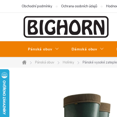
Přejít
Obchodní podmínky
Ochrana osobních údajů
Hodnoc
na
obsah
Pánská obuv
Dámská obuv
Pánská obuv
Holínky
Pánské vysoké zatep
Domů