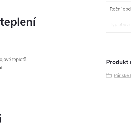
Roční obd
teplení
Typ obuvi
:
ojové teplotě.
Produkt n
t.
Pánské 
i