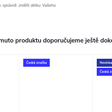
jak správně změřit délku Vašeho
muto produktu doporučujeme ještě dok
Česká značka
Novinka
Česká z