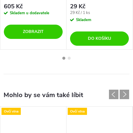
605 Kč
29 Kč
Měrná
29 Kč / 1 ks
Skladem u dodavatele
cena:
Skladem
ZOBRAZIT
DO KOŠÍKU
Ovčí vlna
Ovčí vlna