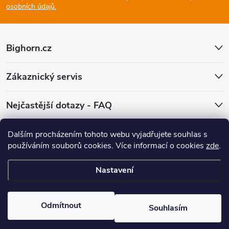
a
osobních údajů.
t
Bighorn.cz
í
Zákaznický servis
Nejčastější dotazy - FAQ
Facebook
Dalším procházením tohoto webu vyjadřujete souhlas s
používáním souborů cookies.
Více informací o cookies
zde
.
Nastavení
Copyright 2026
Bighorn.cz
. Všechna práva vyhrazena.
Upravit nastavení
cookies
Odmítnout
Souhlasím
Vytvořil Shoptet