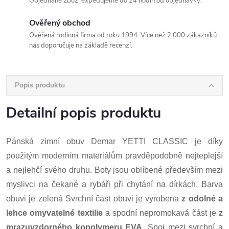
Objednané zboží expedujeme do 24 hodin od objednávky.
Ověřený obchod
Ověřená rodinná firma od roku 1994. Více než 2 000 zákazníků
nás doporučuje na základě recenzí.
Popis produktu
Detailní popis produktu
Pánská zimní obuv Demar YETTI CLASSIC je díky
použitým moderním materiálům pravděpodobně nejteplejší
a nejlehčí svého druhu. Boty jsou oblíbené především mezi
myslivci na čekané a rybáři při chytání na dírkách.
Barva
obuvi je zelená Svrchní část obuvi je vyrobena
z
odolné a
lehce omyvatelné textilie
a
spodní nepromokavá část je
z
mrazuvzdorného kopolymeru EVA.
Spoj mezi svrchní a