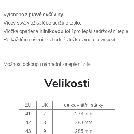
Vyrobeno
z
pravé ovčí vlny
.
Vícevrstvá vložka lépe udržuje teplo.
Vložka opatřena
hliníkovou folií
pro lepší zadržování tepla.
Po každém nošení je vhodné vložku vyndat a vysušit.
Možnost dokoupit náhradní zateplení
zde
Velikosti
EU
UK
délka vnitřní stélky
41
7
273 mm
42
8
283 mm
43
9
285 mm