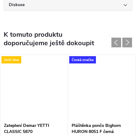
Diskuse
K tomuto produktu
doporučujeme ještě dokoupit
Ovčí vlna
Česká značka
Zateplení Demar YETTI
Pláštěnka pončo Bighorn
CLASSIC 5870
HURON 8051 F černá