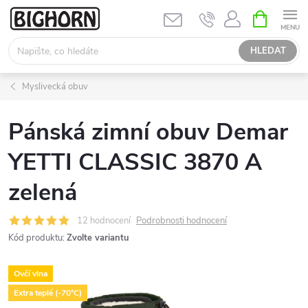
Přejít
NÁKUPNÍ
KOŠÍK
na
obsah
HLEDAT
Myslivecká obuv
Pánská zimní obuv Demar
YETTI CLASSIC 3870 A
zelená
12 hodnocení
Podrobnosti hodnocení
Kód produktu:
Zvolte variantu
Ovčí vlna
Extra teplé (-70°C)