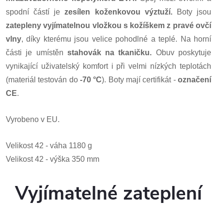
spodní částí je
zesílen koženkovou výztuží.
Boty jsou
zatepleny vyjímatelnou vložkou s kožíškem z
pravé ovčí
vlny
,
díky kterému jsou velice pohodlné a teplé.
Na horní
části je umístěn
stahovák na tkaničku.
Obuv poskytuje
vynikající uživatelský komfort i při velmi nízkých teplotách
(materiál testován do
-70 °C
). Boty mají certifikát -
označení
CE
.
Vyrobeno v EU.
Velikost 42 - váha 1180 g
Velikost 42 - výška 350 mm
Vyjímatelné zateplení