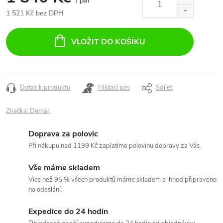
/ pár
1 521 Kč bez DPH
Měrná
cena:
VLOŽIT DO KOŠÍKU
Dotaz k produktu
Hlídací pes
Sdílet
Značka:
Demar
Doprava za polovic
Při nákupu nad 1199 Kč zaplatíme polovinu dopravy za Vás.
Vše máme skladem
Více než 95 % všech produktů máme skladem a ihned připraveno
na odeslání.
Expedice do 24 hodin