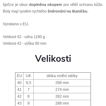
špičce je obuv
doplněna okopem
pro větší ochranu kůže.
Boty mají systém rychlého
šněrování na tkaničku.
Vyrobeno v EU.
Velikost
42
-
váha
1180
g
Velikost
42
-
výška 90
mm
Velikosti
EU
UK
délka vnitřní stélky
40
6,5
268 mm
41
7
274 mm
42
8
282 mm
43
9
288 mm