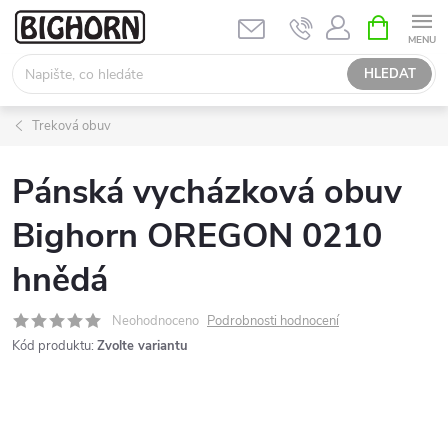
Přejít
NÁKUPNÍ
KOŠÍK
na
obsah
HLEDAT
Treková obuv
Pánská vycházková obuv
Bighorn OREGON 0210
hnědá
Neohodnoceno
Podrobnosti hodnocení
Kód produktu:
Zvolte variantu