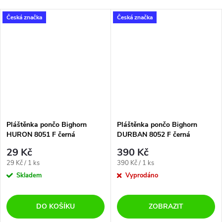
Česká značka
Česká značka
Pláštěnka pončo Bighorn
Pláštěnka pončo Bighorn
HURON 8051 F černá
DURBAN 8052 F černá
29 Kč
390 Kč
Měrná
Měrná
29 Kč / 1 ks
390 Kč / 1 ks
cena:
cena:
Skladem
Vyprodáno
DO KOŠÍKU
ZOBRAZIT