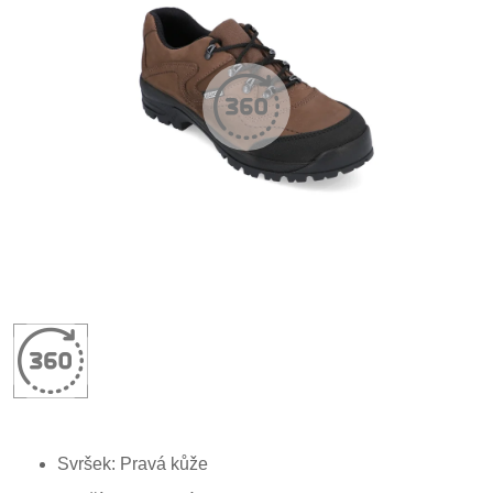
Svršek: P
ravá
kůže