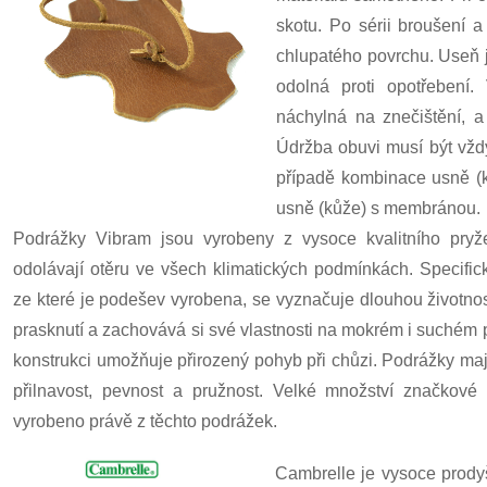
skotu. Po sérii broušení 
chlupatého povrchu. Useň j
odolná proti opotřebení.
náchylná na znečištění, a
Údržba obuvi musí být vžd
případě kombinace usně (k
usně (kůže) s membránou.
Podrážky Vibram jsou vyrobeny z vysoce kvalitního pryž
odolávají otěru ve všech klimatických podmínkách. Specifi
ze které je podešev vyrobena, se vyznačuje dlouhou životnost
prasknutí a zachovává si své vlastnosti na mokrém i suchém 
konstrukci umožňuje přirozený pohyb při chůzi. Podrážky mají
přilnavost, pevnost a pružnost. Velké množství značkové 
vyrobeno právě z těchto podrážek.
Cambrelle je vysoce prodyš