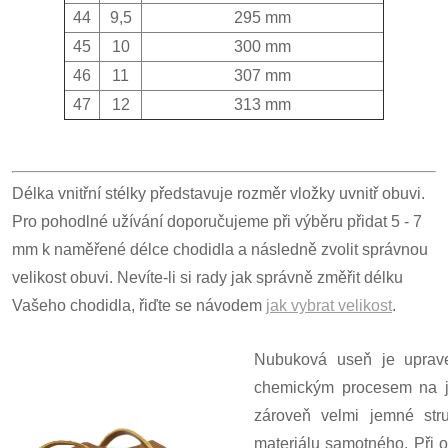
44
9,5
295 mm
45
10
300 mm
46
11
307 mm
47
12
313 mm
Délka vnitřní stélky představuje rozměr vložky uvnitř obuvi.
Pro pohodlné užívání doporučujeme při výběru přidat 5 - 7
mm k naměřené délce chodidla a následně zvolit správnou
velikost obuvi. Nevíte-li si rady jak správně změřit délku
Vašeho chodidla, řiďte se návodem
jak vybrat velikost
.
Nubuková useň je uprave
chemickým procesem na j
zároveň velmi jemné str
materiálu samotného. Při o