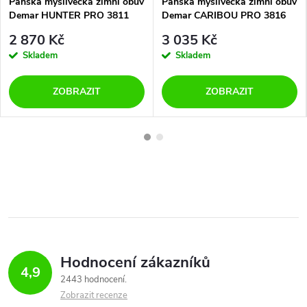
Pánská myslivecká zimní obuv
Pánská myslivecká zimní obuv
Demar HUNTER PRO 3811
Demar CARIBOU PRO 3816
zelená
hnědá
2 870 Kč
3 035 Kč
Skladem
Skladem
ZOBRAZIT
ZOBRAZIT
Hodnocení zákazníků
4,9
2443 hodnocení
Zobrazit recenze