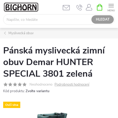
Přejít
NÁKUPNÍ
KOŠÍK
na
obsah
HLEDAT
Myslivecká obuv
Pánská myslivecká zimní
obuv Demar HUNTER
SPECIAL 3801 zelená
Neohodnoceno
Podrobnosti hodnocení
Kód produktu:
Zvolte variantu
Ovčí vlna