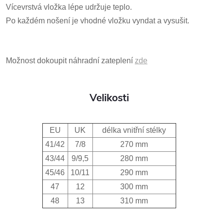
Vícevrstvá vložka lépe udržuje teplo.
Po každém nošení je vhodné vložku vyndat a vysušit.
Možnost dokoupit náhradní zateplení
zde
Velikosti
EU
UK
délka vnitřní stélky
41/42
7/8
270 mm
43/44
9/9,5
280 mm
45/46
10/11
290 mm
47
12
300 mm
48
13
310 mm