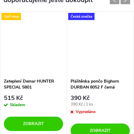
doporučujeme ještě dokoupit
Ovčí vlna
Česká značka
Zateplení Demar HUNTER
Pláštěnka pončo Bighorn
SPECIAL 5801
DURBAN 8052 F černá
515 Kč
390 Kč
Měrná
390 Kč / 1 ks
Skladem
cena:
Vyprodáno
ZOBRAZIT
ZOBRAZIT