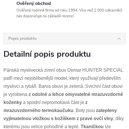
Ověřený obchod
Ověřená rodinná firma od roku 1994. Více než 2 000 zákazníků
nás doporučuje na základě recenzí.
Popis produktu
Detailní popis produktu
Pánská myslivecká zimní obuv Demar HUNTER SPECIÁL
patří mezi nejoblíbenější model, který využívají především
myslivci a rybáři. Barva obuvi je zelená. Svrchní část obuvi
je vyrobena
z
odolné a lehce omyvatelné
mrazuvzdorné
koženky
a
spodní nepromokavá část je
z
mrazuvzdorného termokaučuku
. Boty jsou
zatepleny
vyjímatelnou vložkou s kožíškem z
pravé ovčí vlny
,
díky
kterému jsou velice pohodlné a teplé.
Tkaničkou
lze