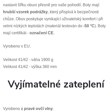
nastavit šířku obuvi přesně pro vaše pohodlí.
Boty mají
hrubší vzorek podrážky
, který přispívá k bezpečnosti
chůze. Obuv poskytuje vynikající uživatelský komfort i při
velmi nízkých teplotách (materiál testován do
-50 °C
). Boty
mají certifikát -
označení CE
.
Vyrobeno v EU.
Velikost 41/42 - váha 1900 g
Velikost 41/42 - výška 360 mm
Vyjímatelné zateplení
Vyrobeno
z
pravé ovčí vlny
.