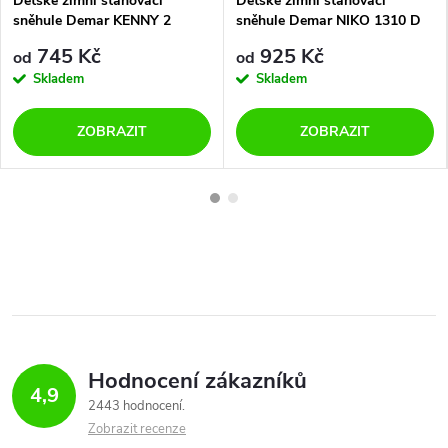
Dětské zimní stahovací
Dětské zimní stahovací
sněhule Demar KENNY 2
sněhule Demar NIKO 1310 D
1502/1532 NC šedé
šedé
745 Kč
925 Kč
od
od
Skladem
Skladem
ZOBRAZIT
ZOBRAZIT
Hodnocení zákazníků
4,9
2443 hodnocení
Zobrazit recenze