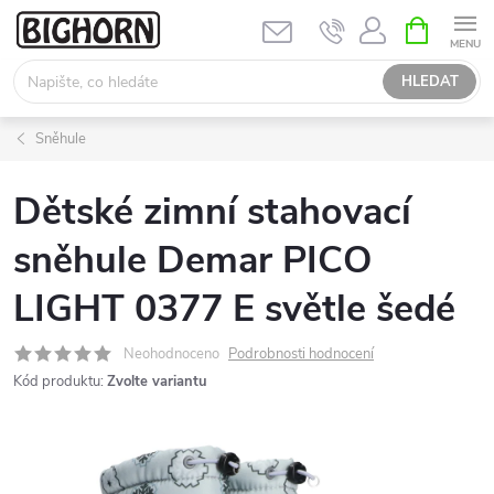
Přejít
NÁKUPNÍ
KOŠÍK
na
obsah
HLEDAT
Sněhule
Dětské zimní stahovací
sněhule Demar PICO
LIGHT 0377 E světle šedé
Neohodnoceno
Podrobnosti hodnocení
Kód produktu:
Zvolte variantu