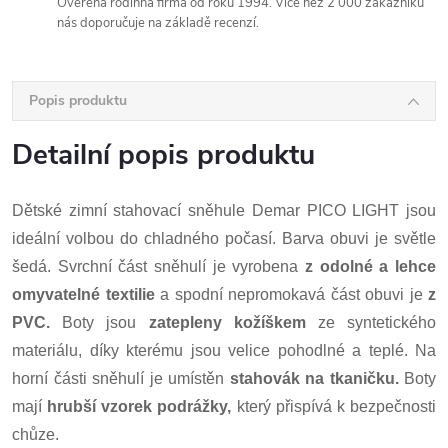
Ověřená rodinná firma od roku 1994. Více než 2 000 zákazníků
nás doporučuje na základě recenzí.
Popis produktu
Detailní popis produktu
Dětské zimní stahovací sněhule Demar PICO LIGHT jsou
ideální volbou do chladného počasí. Barva obuvi je světle
šedá. Svrchní část sněhulí je vyrobena
z odolné a lehce
omyvatelné textilie
a spodní nepromokavá část obuvi je
z
PVC.
Boty jsou
zatepleny kožíškem
ze syntetického
materiálu, díky kterému jsou velice pohodlné a teplé. Na
horní části sněhulí je umístěn
stahovák na tkaničku.
Boty
mají
hrubší vzorek podrážky,
který přispívá k bezpečnosti
chůze.