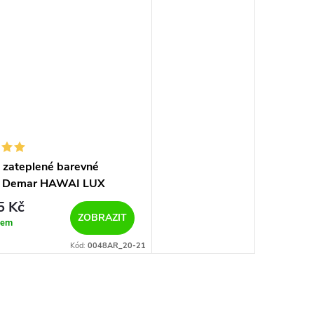
 zateplené barevné
y Demar HAWAI LUX
0048/0049 AR žralok
 Kč
ZOBRAZIT
dem
Kód:
0048AR_20-21