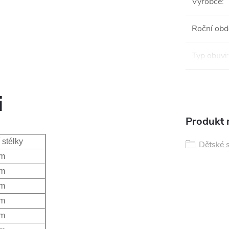
Výrobce
:
Roční obd
Typ obuvi
:
i
Produkt n
 stélky
Dětské 
m
m
m
m
m