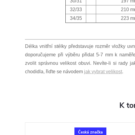
30/31
197 m
32/33
210 m
34/35
223 m
Délka vnitřní stélky představuje rozměr vložky uvn
doporučujeme při výběru přidat 5-7 mm k naměř
zvolit správnou velikost obuvi. Nevíte-li si rady 
chodidla, řiďte se návodem
jak vybrat velikost
.
K to
Česká značka