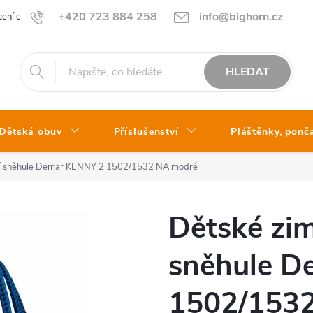
+420 723 884 258
info@bighorn.cz
ení obchodu
Kontakt
HLEDAT
Dětská obuv
Příslušenství
Pláštěnky, ponč
ací sněhule Demar KENNY 2 1502/1532 NA modré
Dětské zim
sněhule D
1502/153