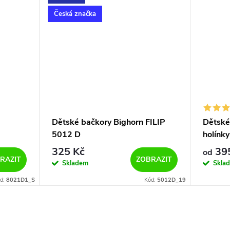
Česká značka
Dětské bačkory Bighorn FILIP
Dětské
5012 D
holínk
PRINT 
325 Kč
395
od
RAZIT
ZOBRAZIT
Skladem
Skla
d:
8021D1_S
Kód:
5012D_19