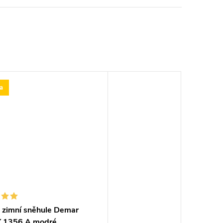
a
 zimní sněhule Demar
 1356 A modré