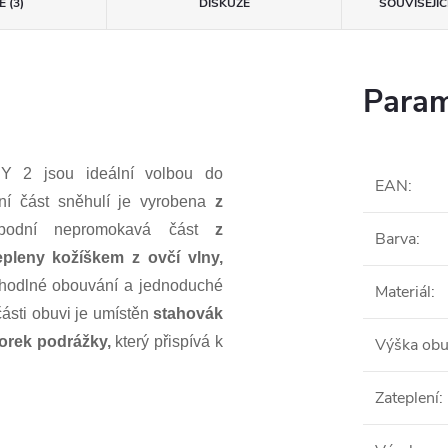
 (3)
DISKUZE
SOUVISEJÍ
Param
Y 2 jsou ideální volbou do
EAN
:
ní část sněhulí je vyrobena
z
dní nepromokavá část
z
Barva
:
epleny kožíškem z ovčí vlny,
pohodlné obouvání a jednoduché
Materiál
:
části obuvi je umístěn
stahovák
orek podrážky,
který přispívá k
Výška obu
Zateplení
: