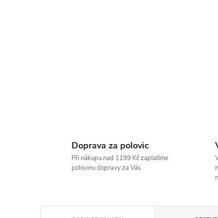
Doprava za polovic
Při nákupu nad 1199 Kč zaplatíme
V
polovinu dopravy za Vás.
m
n