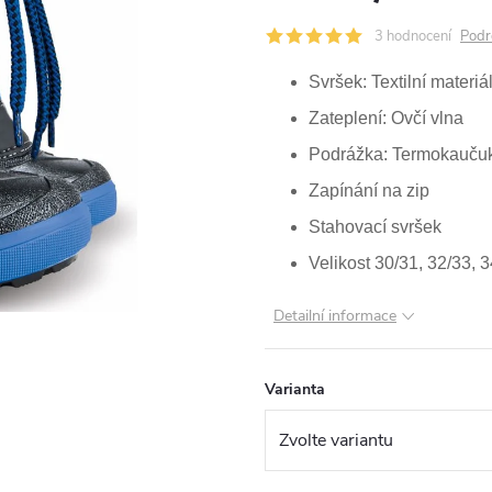
3 hodnocení
Podr
Svršek: Textilní materiá
Zateplení: Ovčí vlna
Podrážka: Termokauču
Zapínání na zip
Stahovací svršek
Velikost 30/31, 32/33, 
Detailní informace
Varianta