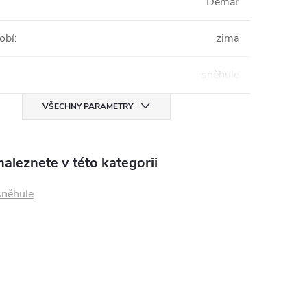
Demar
obí
:
zima
sněhule
VŠECHNY PARAMETRY
aleznete v této kategorii
sněhule