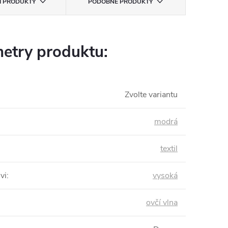
CÍ PRODUKTY
PODOBNÉ PRODUKTY
etry produktu:
Zvolte variantu
modrá
textil
vi
:
vysoká
ovčí vlna