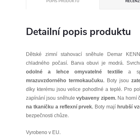
POPIS PRODUKTU
RECENZE
Detailní popis produktu
Dětské zimní stahovací sněhule Demar KENN
chladného počasí. Barva obuvi je modrá. Svrch
odolné a lehce omyvatelné textilie
a spo
mrazuvzdorného termokaučuku.
Boty jsou
zat
díky kterému jsou velice pohodlné a teplé. Pro 
zapínání jsou sněhule
vybaveny zipem.
Na horní 
na tkaničku a reflexní prvek.
Boty mají
hrubší vz
bezpečnosti chůze.
Vyrobeno v EU.