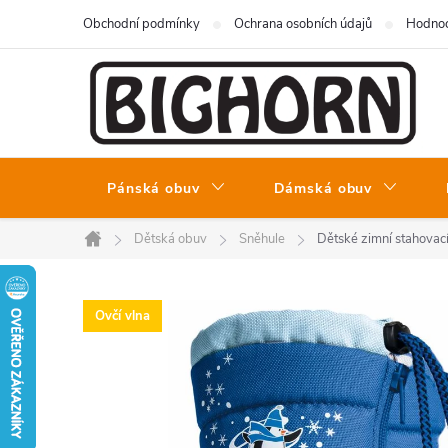
Přejít
Obchodní podmínky
Ochrana osobních údajů
Hodnoc
na
obsah
Pánská obuv
Dámská obuv
Dětská obuv
Sněhule
Dětské zimní stahov
Domů
Ovčí vlna