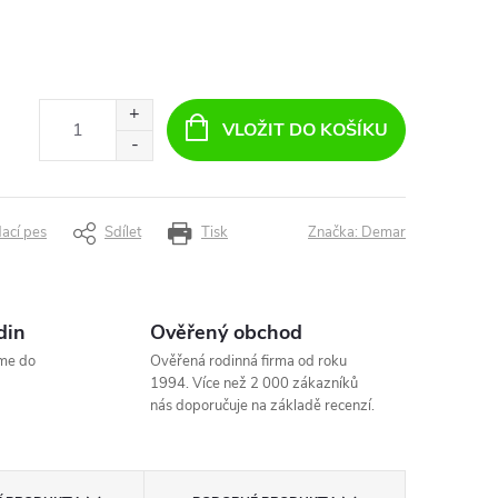
VLOŽIT DO KOŠÍKU
dací pes
Sdílet
Tisk
Značka:
Demar
din
Ověřený obchod
me do
Ověřená rodinná firma od roku
1994. Více než 2 000 zákazníků
nás doporučuje na základě recenzí.