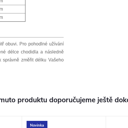
m
m
m
itř obuvi. Pro pohodlné užívání
ené délce chodidla a následně
jak správně změřit délku Vašeho
muto produktu doporučujeme ještě dok
Novinka