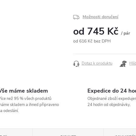
Možnosti doručení
od
745 Kč
/ pár
od
616 Kč
bez DPH
Měrná
cena:
Dotaz k produktu
Hlí
Vše máme skladem
Expedice do 24 ho
íce než 95 % všech produktů
Objednané zboží expeduje
áme skladem a ihned připraveno
24 hodin od objednávky.
a odeslání.