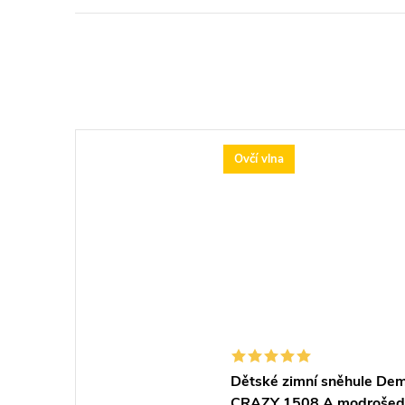
Ovčí vlna
Dětské zimní sněhule De
CRAZY 1508 A modrošed