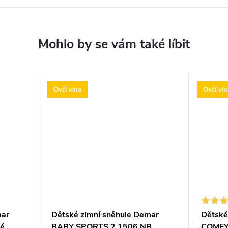
Ovčí vlna
Ovčí vln
mar
Dětské zimní sněhule Demar
Dětské
é
BABY SPORTS 2 1506 NB
COMFY