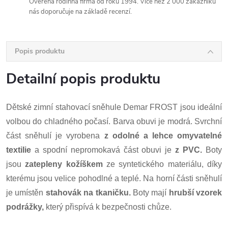
Ověřená rodinná firma od roku 1994. Více než 2 000 zákazníků
nás doporučuje na základě recenzí.
Popis produktu
Detailní popis produktu
Dětské zimní stahovací sněhule Demar FROST jsou ideální
volbou do chladného počasí. Barva obuvi je modrá. Svrchní
část sněhulí je vyrobena
z odolné a lehce omyvatelné
textilie
a spodní nepromokavá část
obuvi je
z PVC.
Boty
jsou
zatepleny kožíškem
ze syntetického materiálu, díky
kterému jsou velice pohodlné a teplé. Na horní části sněhulí
je umístěn
stahovák na tkaničku.
Boty mají
hrubší vzorek
podrážky,
který přispívá k bezpečnosti chůze.