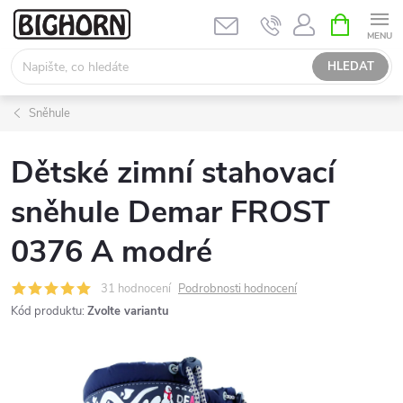
Přejít
NÁKUPNÍ
KOŠÍK
na
obsah
HLEDAT
Sněhule
Dětské zimní stahovací
sněhule Demar FROST
0376 A modré
31 hodnocení
Podrobnosti hodnocení
Kód produktu:
Zvolte variantu