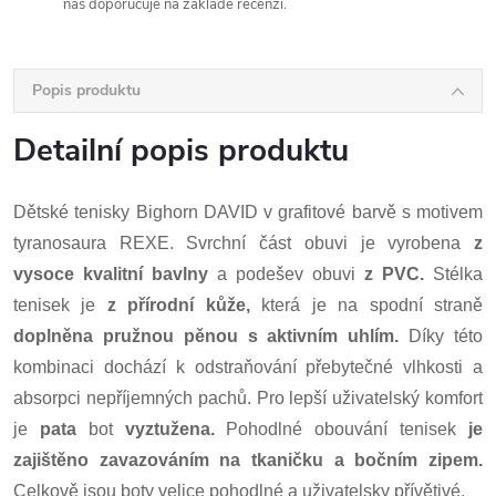
nás doporučuje na základě recenzí.
Popis produktu
Detailní popis produktu
Dětské tenisky Bighorn DAVID v grafitové barvě s motivem
tyranosaura REXE. Svrchní část obuvi je vyrobena
z
vysoce kvalitní bavlny
a podešev obuvi
z PVC.
Stélka
tenisek je
z přírodní kůže,
která je na spodní straně
doplněna pružnou pěnou s aktivním uhlím.
Díky této
kombinaci dochází k odstraňování přebytečné vlhkosti a
absorpci nepříjemných pachů. Pro lepší uživatelský komfort
je
pata
bot
vyztužena.
Pohodlné obouvání tenisek
je
zajištěno zavazováním na tkaničku a bočním zipem.
Celkově jsou boty velice pohodlné a uživatelsky přívětivé.