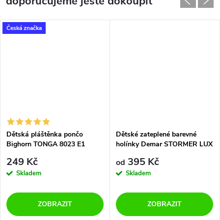
doporučujeme ještě dokoupit
Česká značka
Dětská pláštěnka pončo
Dětské zateplené barevné
Bighorn TONGA 8023 E1
holínky Demar STORMER LUX
zebra
PRINT 0032/0033 HE
249 Kč
395 Kč
od
transformer
Skladem
Skladem
ZOBRAZIT
ZOBRAZIT