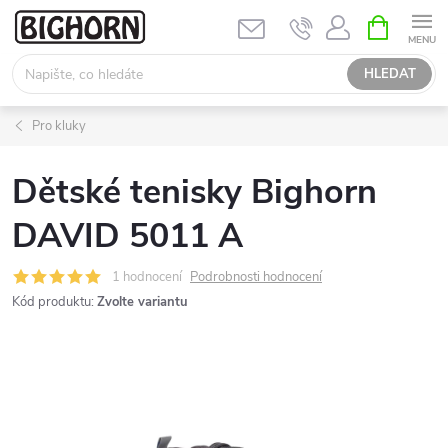
Přejít
NÁKUPNÍ
KOŠÍK
na
obsah
HLEDAT
Pro kluky
Dětské tenisky Bighorn
DAVID 5011 A
1 hodnocení
Podrobnosti hodnocení
Kód produktu:
Zvolte variantu