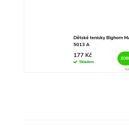
Dětské tenisky Bighorn 
5013 A
177 Kč
ZOB
Skladem
Kó