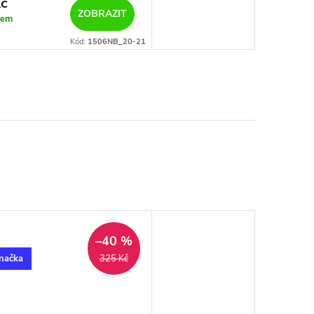
č
ZOBRAZIT
dem
Kód:
1506NB_20-21
–40 %
načka
325 Kč