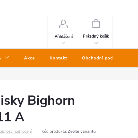
NÁKUPNÍ
KOŠÍK
Prázdný košík
Přihlášení
a
Akce
Kontakt
Obchodní podmínky
isky Bighorn
11 A
obnosti hodnocení
Kód produktu:
Zvolte variantu