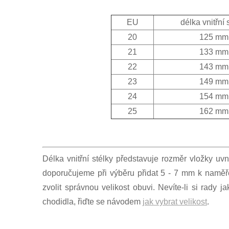
EU
délka vnitřní 
20
125 mm
21
133 mm
22
143 mm
23
149 mm
24
154 mm
25
162 mm
Délka vnitřní stélky představuje rozměr vložky uvn
doporučujeme při výběru přidat 5 - 7 mm k naměř
zvolit správnou velikost obuvi. Nevíte-li si rady 
chodidla, řiďte se návodem
jak vybrat velikost
.