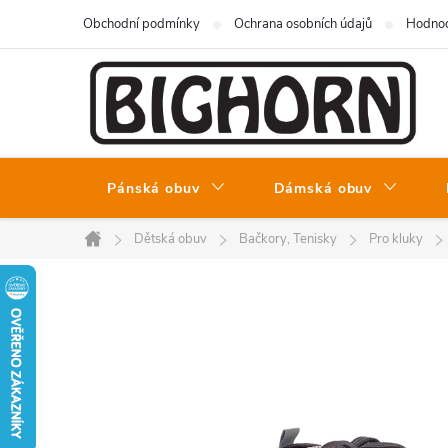
Přejít
Obchodní podmínky
Ochrana osobních údajů
Hodnoc
na
obsah
Pánská obuv
Dámská obuv
Dětská obuv
Bačkory, Tenisky
Pro kluky
Domů