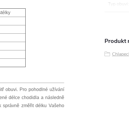
Typ obuvi
:
stélky
Produkt n
Chlapeck
itř obuvi. Pro pohodlné užívání
ené délce chodidla a následně
jak správně změřit délku Vašeho