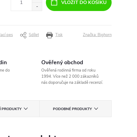
VLOŽIT DO KOŠÍKU
dací pes
Sdílet
Tisk
Značka:
Bighorn
din
Ověřený obchod
me do
Ověřená rodinná firma od roku
1994. Více než 2 000 zákazníků
nás doporučuje na základě recenzí.
CÍ PRODUKTY
PODOBNÉ PRODUKTY