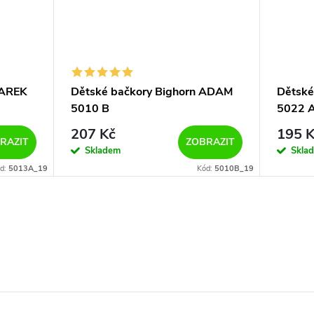
MAREK
Dětské bačkory Bighorn ADAM
Dětské
5010 B
5022 
207 Kč
195 K
RAZIT
ZOBRAZIT
Skladem
Skla
d:
5013A_19
Kód:
5010B_19