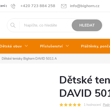
+420 723 884 258
info@bighorn.cz
ení obchodu
Kontakt
HLEDAT
Dětská obuv
Příslušenství
Pláštěnky, ponč
Dětské tenisky Bighorn DAVID 5011 A
Dětské ten
DAVID 50
1 hodnocení
Podr