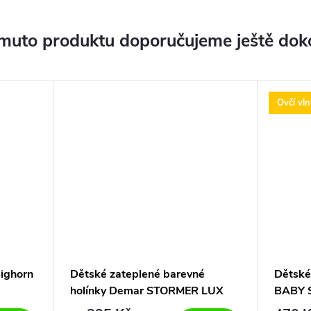
muto produktu doporučujeme ještě dok
Ovčí vln
ighorn
Dětské zateplené barevné
Dětské
holínky Demar STORMER LUX
BABY 
PRINT 0032/0033 HE
modré