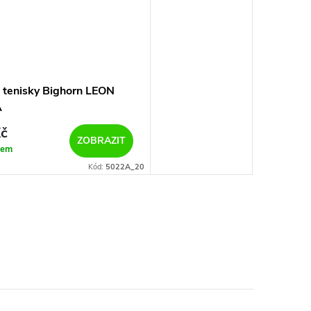
 tenisky Bighorn LEON
A
č
ZOBRAZIT
dem
Kód:
5022A_20