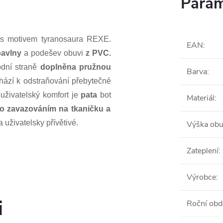
Param
ě s motivem tyranosaura REXE.
EAN
:
bavlny
a podešev obuvi
z PVC.
odní straně
doplněna pružnou
Barva
:
hází k odstraňování přebytečné
 uživatelský komfort je
pata
bot
Materiál
:
ěno zavazováním na tkaničku a
 uživatelsky přívětivé.
Výška obu
Zateplení
:
Výrobce
:
i
Roční obd