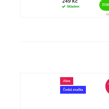
249 Kč
ZOB
Skladem
K
Akce
Česká značka