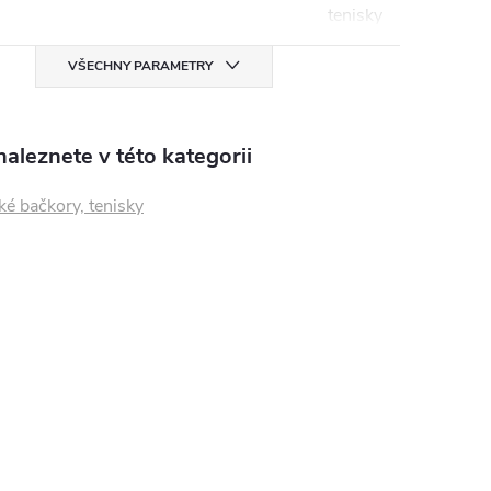
tenisky
VŠECHNY PARAMETRY
aleznete v této kategorii
é bačkory, tenisky