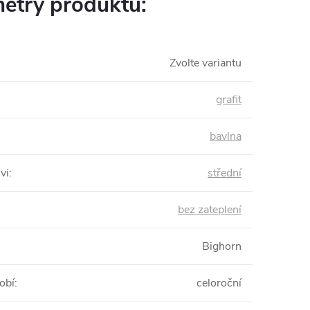
etry produktu:
Zvolte variantu
grafit
bavlna
vi
:
střední
bez zateplení
Bighorn
obí
:
celoroční