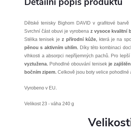
Detailní popis produktu
Dětské tenisky Bighorn DAVID v grafitové barv
Svrchní část obuvi je vyrobena
z vysoce kvalitní 
Stélka tenisek je
z přírodní kůže,
která je na sp
pěnou s aktivním uhlím.
Díky této kombinaci doc
vlhkosti a absorpci nepříjemných pachů. Pro lepší
vyztužena.
Pohodlné obouvání tenisek
je zajišt
bočním zipem.
Celkově jsou boty velice pohodlné a
Vyrobeno v EU.
Velikost 23 - váha 240 g
Velikost