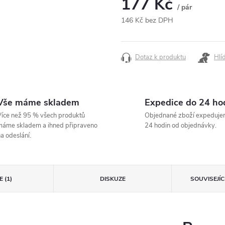
177 Kč
/ pár
146 Kč bez DPH
Měrná
cena:
Dotaz k produktu
Hlí
Vše máme skladem
Expedice do 24 ho
íce než 95 % všech produktů
Objednané zboží expeduje
áme skladem a ihned připraveno
24 hodin od objednávky.
a odeslání.
 (1)
DISKUZE
SOUVISEJÍ